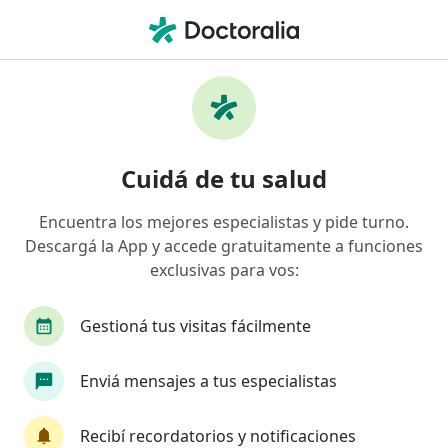
Men
Cistitis Intersticial • San Miguel de Tucumán, Tucumán
Filtros
• 1
Obra social
Mapa
Especialistas en Cistitis intersticial en San
Cuidá de tu salud
Miguel de Tucumán
Encuentra los mejores especialistas y pide turno.
Descargá la App y accede gratuitamente a funciones
¿Qué especialidad estás buscando?
exclusivas para vos:
Urólogo
Médico laboral
Gestioná tus visitas fácilmente
Enviá mensajes a tus especialistas
Recibí recordatorios y notificaciones