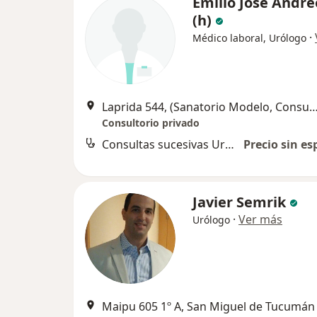
Emilio José Andre
(h)
·
Médico laboral, Urólogo
Laprida 544, (Sanatorio Modelo, Consultorio 2) San Miguel de Tucuman, San Mig
Consultorio privado
Consultas sucesivas Urología
Precio sin es
Javier Semrik
·
Ver más
Urólogo
Maipu 605 1º A, San Miguel de Tucumán