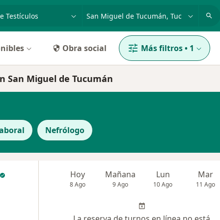
dad, enfermedad o nombre
p. ej. Buenos Aires
nibles
Obra social
Más filtros
•
1
 en San Miguel de Tucumán
aboral
Nefrólogo
Hoy
Mañana
Lun
Mar
8 Ago
9 Ago
10 Ago
11 Ago
La reserva de turnos en línea no está