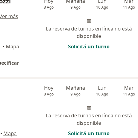
ozzi
Hoy
Mañana
Lun
Mar
8 Ago
9 Ago
10 Ago
11 Ago
Ver más
La reserva de turnos en línea no está
disponible
uel de Tucumán
•
Mapa
Solicitá un turno
pecificar
Hoy
Mañana
Lun
Mar
8 Ago
9 Ago
10 Ago
11 Ago
La reserva de turnos en línea no está
disponible
•
Mapa
Solicitá un turno