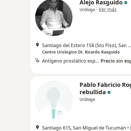
Alejo Rasguido
·
Ver más
Urólogo
Santiago del Estero 158 (5to Piso), San Miguel d
Centro Urologico Dr. Ricardo Rasguido
Antígeno prostático específico (PSA)
Precio sin es
Pablo Fabricio Ro
rebullida
Urólogo
Santiago 615, San Miguel de Tucumán
•