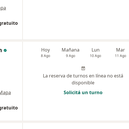
pa
gratuito
n
Hoy
Mañana
Lun
Mar
8 Ago
9 Ago
10 Ago
11 Ago
La reserva de turnos en línea no está
disponible
Mapa
Solicitá un turno
gratuito