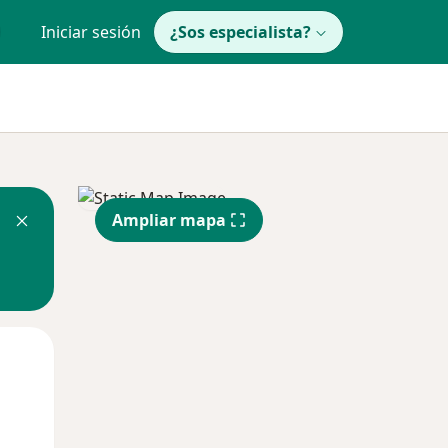
Iniciar sesión
¿Sos especialista?
Ampliar mapa
Mié
Jue
Vie
12 Ago
13 Ago
14 Ago