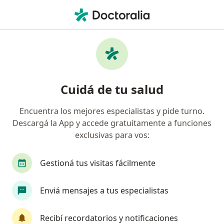
Men
Urólogo • San Miguel de Tucumán, Tucumán
Filtros
Obra social:
A.P.M.
Urólogos recomendados de A.P.M. en San
Cuidá de tu salud
Miguel de Tucumán
Encuentra los mejores especialistas y pide turno.
Descargá la App y accede gratuitamente a funciones
exclusivas para vos:
Gestioná tus visitas fácilmente
Enviá mensajes a tus especialistas
Urosalud Tucuman
Urología
Recibí recordatorios y notificaciones
650 opiniones