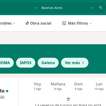
dad, enfermedad o nombre
p. ej. Buenos Aires
nibles
Obra social
Más filtros
IOMA
IAPOS
Galeno
Ver más
Hoy
Mañana
Dom
Lun
7 Ago
8 Ago
9 Ago
10 Ago
do
más
La reserva de turnos en línea no está