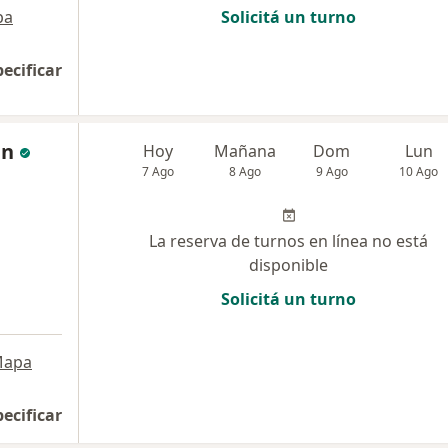
pa
Solicitá un turno
pecificar
an
Hoy
Mañana
Dom
Lun
7 Ago
8 Ago
9 Ago
10 Ago
La reserva de turnos en línea no está
disponible
Solicitá un turno
apa
pecificar