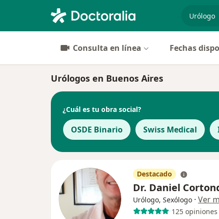
especiali
Consulta en línea
Fechas dispo
Urólogos en Buenos Aires
¿Cuál es tu obra social?
OSDE Binario
Swiss Medical
Destacado
Dr. Daniel Corton
·
Ver 
Urólogo, Sexólogo
125 opiniones