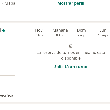
•
Mapa
Mostrar perfil
l
Hoy
Mañana
Dom
Lun
7 Ago
8 Ago
9 Ago
10 Ago
La reserva de turnos en línea no está
disponible
Solicitá un turno
pecificar