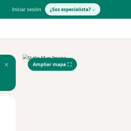
Iniciar sesión
¿Sos especialista?
Ampliar mapa
Mar
Mié
Jue
11 Ago
12 Ago
13 Ago