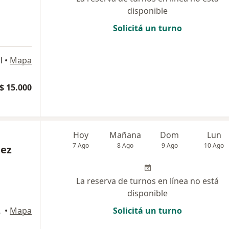
disponible
Solicitá un turno
l
•
Mapa
$ 15.000
Hoy
Mañana
Dom
Lun
7 Ago
8 Ago
9 Ago
10 Ago
uez
La reserva de turnos en línea no está
disponible
Federal
•
Mapa
Solicitá un turno