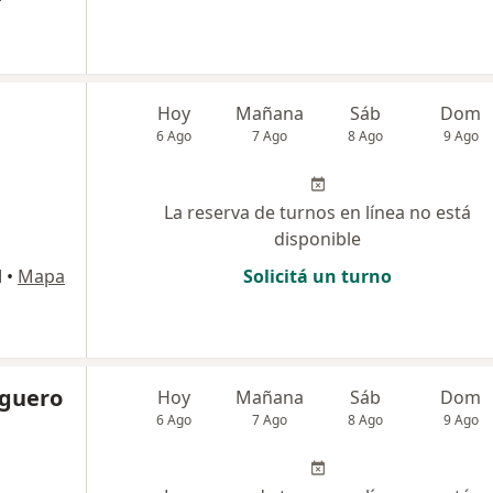
Hoy
Mañana
Sáb
Dom
6 Ago
7 Ago
8 Ago
9 Ago
La reserva de turnos en línea no está
disponible
l
•
Mapa
Solicitá un turno
lguero
Hoy
Mañana
Sáb
Dom
6 Ago
7 Ago
8 Ago
9 Ago