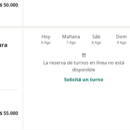
$ 50.000
Hoy
Mañana
Sáb
Dom
6 Ago
7 Ago
8 Ago
9 Ago
ura
La reserva de turnos en línea no está
disponible
Solicitá un turno
a
$ 55.000