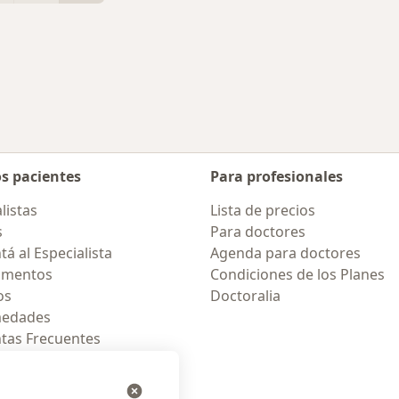
r de ciudad
os pacientes
Para profesionales
listas
Lista de precios
s
Para doctores
á al Especialista
Agenda para doctores
amentos
Condiciones de los Planes
os
Doctoralia
medades
tas Frecuentes
ión para móvil