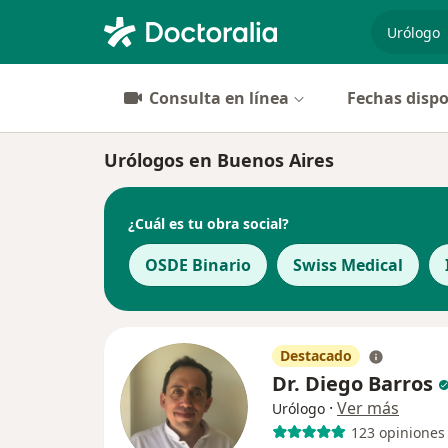
especiali
Consulta en línea
Fechas dispo
Urólogos en Buenos Aires
¿Cuál es tu obra social?
OSDE Binario
Swiss Medical
Destacado
Dr. Diego Barros
·
Ver más
Urólogo
123 opiniones