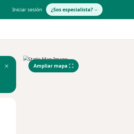
Iniciar sesión
¿Sos especialista?
Ampliar mapa
Lun
Mar
Mié
10 Ago
11 Ago
12 Ago