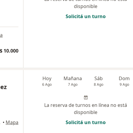
disponible
Solicitá un turno
a
$ 10.000
Hoy
Mañana
Sáb
Dom
6 Ago
7 Ago
8 Ago
9 Ago
uez
La reserva de turnos en línea no está
disponible
Federal
•
Mapa
Solicitá un turno