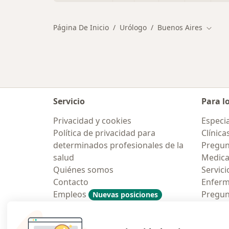
Página De Inicio
Urólogo
Buenos Aires
Cambia
Servicio
Para l
Privacidad y cookies
Especia
Política de privacidad para
Clínica
determinados profesionales de la
Pregunt
salud
Medic
Quiénes somos
Servici
Contacto
Enfer
Empleos
Pregun
Nuevas posiciones
Condiciones Generales de
Aplicac
Contratación