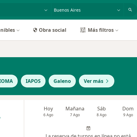
dad, enfermedad o nombre
p. ej. Buenos Aires
nibles
Obra social
Más filtros
IOMA
IAPOS
Galeno
Ver más
Hoy
Mañana
Sáb
Dom
6 Ago
7 Ago
8 Ago
9 Ago
La reserva de turnos en línea no está