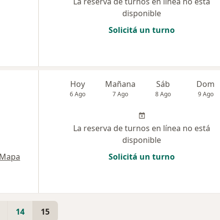
La reserva de turnos en línea no está
disponible
Solicitá un turno
Hoy
Mañana
Sáb
Dom
6 Ago
7 Ago
8 Ago
9 Ago
La reserva de turnos en línea no está
disponible
Mapa
Solicitá un turno
14
15