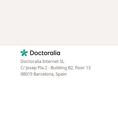
Contacto
Doctoralia - Página de inicio
Doctoralia Internet SL
C/ Josep Pla 2 - Building B2, floor 13
08019 Barcelona, Spain