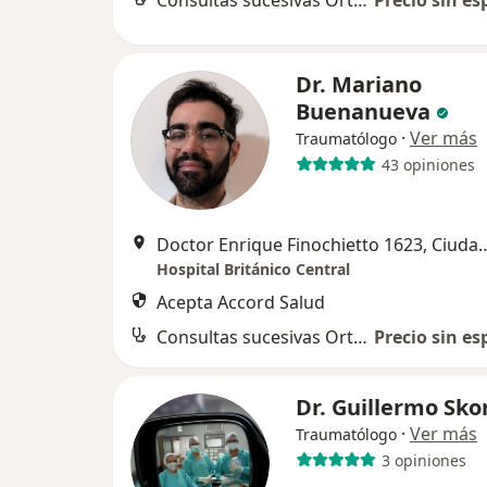
Consultas sucesivas Ortopedia y Traumatología
Precio sin es
Dr. Mariano
Buenanueva
·
Ver más
Traumatólogo
43 opiniones
Doctor Enrique Finochietto 1623, Ciudad
Hospital Británico Central
Acepta Accord Salud
Consultas sucesivas Ortopedia y Traumatología
Precio sin es
Dr. Guillermo Sko
·
Ver más
Traumatólogo
3 opiniones