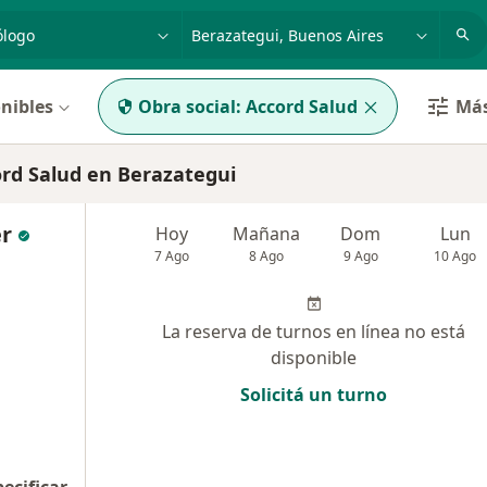
dad, enfermedad o nombre
p. ej. Buenos Aires
nibles
Obra social:
Accord Salud
Más
rd Salud en Berazategui
er
Hoy
Mañana
Dom
Lun
7 Ago
8 Ago
9 Ago
10 Ago
La reserva de turnos en línea no está
disponible
Solicitá un turno