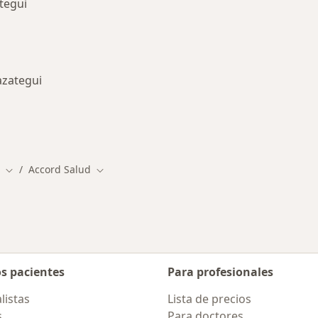
tegui
razategui
des más tratadas
Accord Salud
ad
Cambiar de ciudad
Cambiar de ciudad
os pacientes
Para profesionales
listas
Lista de precios
s
Para doctores