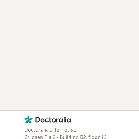
Contacto
Doctoralia - Página de inicio
Doctoralia Internet SL
C/ Josep Pla 2 - Building B2, floor 13