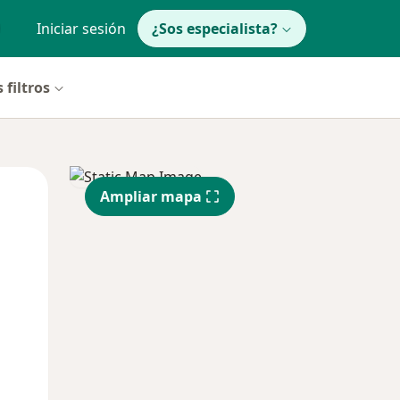
Iniciar sesión
¿Sos especialista?
 filtros
Mar
Mié
Jue
Ampliar mapa
11 Ago
12 Ago
13 Ago