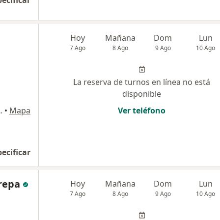
pecificar
Hoy
Mañana
Dom
Lun
7 Ago
8 Ago
9 Ago
10 Ago
La reserva de turnos en línea no está
disponible
 Autónoma de Buenos Aires
•
Mapa
Ver teléfono
pecificar
repa
Hoy
Mañana
Dom
Lun
7 Ago
8 Ago
9 Ago
10 Ago