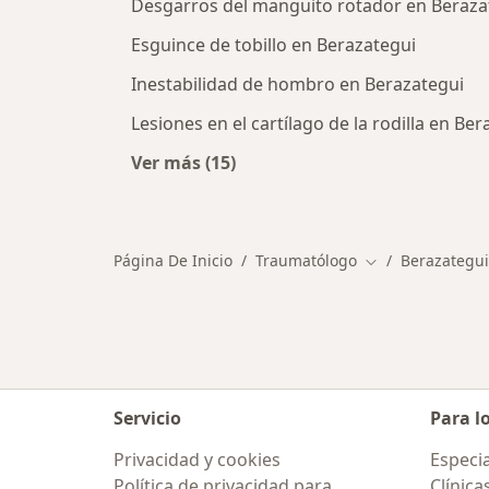
Desgarros del manguito rotador en Beraza
Esguince de tobillo en Berazategui
Inestabilidad de hombro en Berazategui
Lesiones en el cartílago de la rodilla en Be
Ver más (15)
Más en esta categoría: Enfermeda
Página De Inicio
Traumatólogo
Berazategui
Cambiar de ciud
Servicio
Para l
Privacidad y cookies
Especia
Política de privacidad para
Clínica