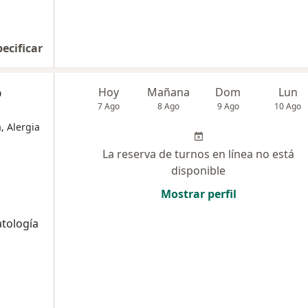
pecificar
o
Hoy
Mañana
Dom
Lun
7 Ago
8 Ago
9 Ago
10 Ago
, Alergia
La reserva de turnos en línea no está
disponible
Mostrar perfil
tología