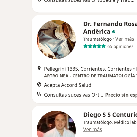
Consultas sucesivas Ortopedia y Traumatología
Dr. Fernando Ros
Andèrica
·
Ver más
Traumatólogo
65 opiniones
Pellegrini 1335, Corrientes, Corrientes
•
Acepta Accord Salud
Consultas sucesivas Ortopedia y Traumatología
Precio sin es
Diego S S Centuri
Traumatólogo, Médico lab
Ver más