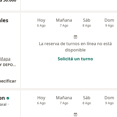
$ 50.000
ales
Hoy
Mañana
Sáb
Dom
6 Ago
7 Ago
8 Ago
9 Ago
La reserva de turnos en línea no está
disponible
Mapa
Solicitá un turno
ARTRO NEA - CENTRO DE TRAUMATOLOGÍA Y DEPORTE
pecificar
on
Hoy
Mañana
Sáb
Dom
6 Ago
7 Ago
8 Ago
9 Ago
·
oral