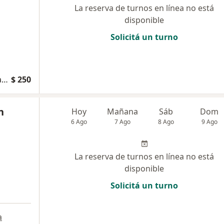
La reserva de turnos en línea no está
disponible
Solicitá un turno
Consultas sucesivas Ortopedia y Traumatología
$ 250
n
Hoy
Mañana
Sáb
Dom
6 Ago
7 Ago
8 Ago
9 Ago
La reserva de turnos en línea no está
disponible
Solicitá un turno
a