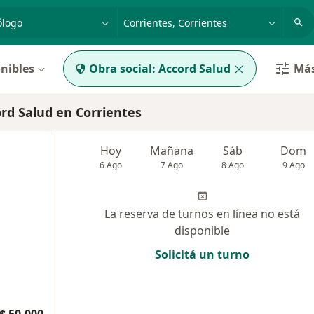
dad, enfermedad o nombre
p. ej. Buenos Aires
nibles
Obra social:
Accord Salud
Más
d Salud en Corrientes
Hoy
Mañana
Sáb
Dom
6 Ago
7 Ago
8 Ago
9 Ago
La reserva de turnos en línea no está
disponible
Solicitá un turno