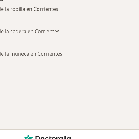
 la rodilla en Corrientes
e la cadera en Corrientes
e la muñeca en Corrientes
ría: Enfermedades más tratadas
Contacto
Doctoralia - Página de inicio