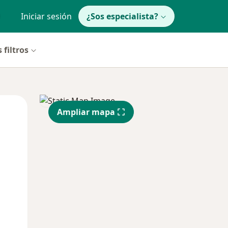
Iniciar sesión
¿Sos especialista?
 filtros
Lun
Mar
Mié
Ampliar mapa
10 Ago
11 Ago
12 Ago