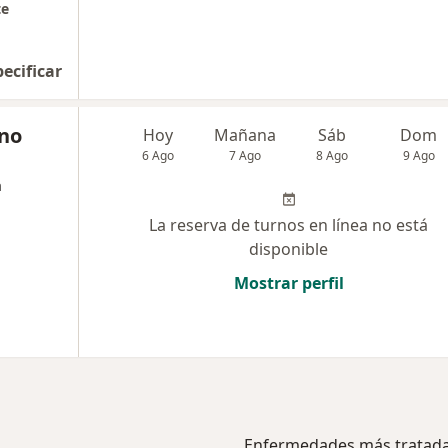
te
pecificar
rno
Hoy
Mañana
Sáb
Dom
6 Ago
7 Ago
8 Ago
9 Ago
a
La reserva de turnos en línea no está
disponible
Mostrar perfil
Enfermedades más tratad