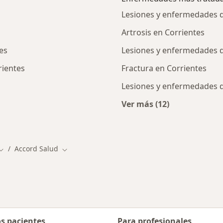
Lesiones y enfermedades de
Artrosis en Corrientes
es
Lesiones y enfermedades d
rientes
Fractura en Corrientes
Lesiones y enfermedades d
Ver más (12)
alistas de Accord Salud
Más en esta catego
Accord Salud
ad
Cambiar de ciudad
Cambiar de ciudad
os pacientes
Para profesionales