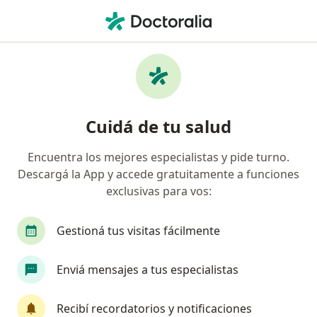
Men
Lesión De Ligamento Cruzado En Rodilla • Berazategui, Buenos Aires
Filtros
• 1
Obra social
Mapa
Especialistas en Lesión de Ligamento
Cuidá de tu salud
Cruzado en rodilla en Berazategui
Encuentra los mejores especialistas y pide turno.
Descargá la App y accede gratuitamente a funciones
¿Qué especialidad estás buscando?
exclusivas para vos:
Traumatólogo
Gestioná tus visitas fácilmente
Enviá mensajes a tus especialistas
Recibí recordatorios y notificaciones