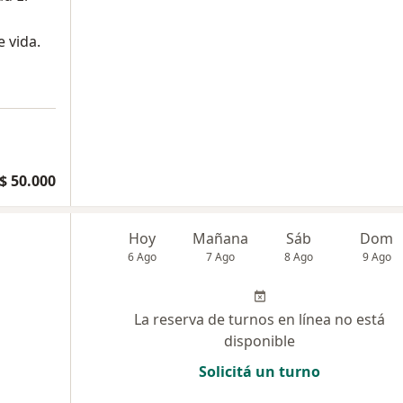
 vida.
a
$ 50.000
Hoy
Mañana
Sáb
Dom
6 Ago
7 Ago
8 Ago
9 Ago
La reserva de turnos en línea no está
disponible
Solicitá un turno
a