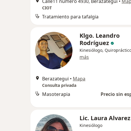
Calle11 numero 4930, Berazategui
•
Ma
CIOT
Tratamiento para tafalgia
Klgo. Leandro
Rodríguez
Kinesiólogo, Quiropráctic
más
Berazategui
•
Mapa
Consulta privada
Masoterapia
Precio sin es
Lic. Laura Alvarez
Kinesiólogo