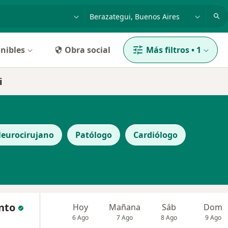
dad, enfermedad o nombre
p. ej. Buenos Aires
nibles
Obra social
Más filtros
•
1
i
eurocirujano
Patólogo
Cardiólogo
ento
Hoy
Mañana
Sáb
Dom
6 Ago
7 Ago
8 Ago
9 Ago