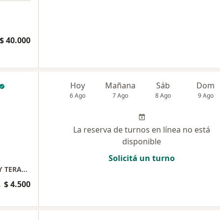
$ 40.000
Hoy
Mañana
Sáb
Dom
6 Ago
7 Ago
8 Ago
9 Ago
La reserva de turnos en línea no está
disponible
Solicitá un turno
CONSULTORIO PRIVADO (TRAUMATOLOGO Y TERAPEUTA COMPLEMENTARIO)
rnativa
$ 4.500