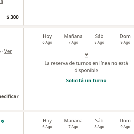
pa
$ 300
Hoy
Mañana
Sáb
Dom
6 Ago
7 Ago
8 Ago
9 Ago
·
Ver
o
La reserva de turnos en línea no está
disponible
Solicitá un turno
pecificar
Hoy
Mañana
Sáb
Dom
6 Ago
7 Ago
8 Ago
9 Ago