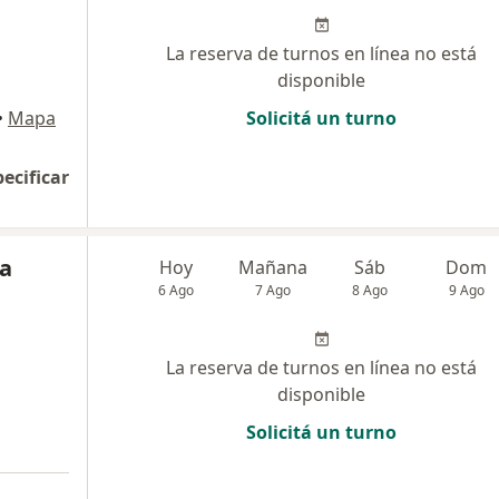
La reserva de turnos en línea no está
disponible
•
Mapa
Solicitá un turno
pecificar
na
Hoy
Mañana
Sáb
Dom
6 Ago
7 Ago
8 Ago
9 Ago
La reserva de turnos en línea no está
disponible
Solicitá un turno