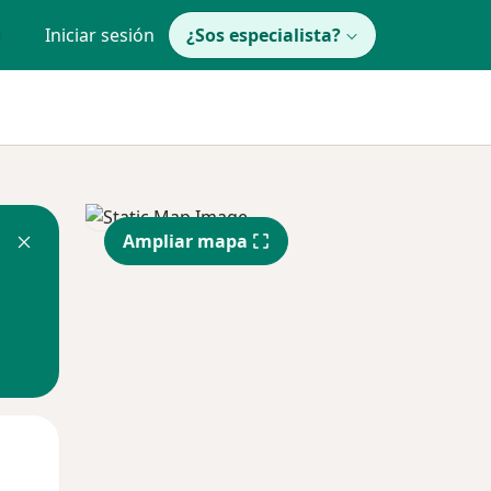
Iniciar sesión
¿Sos especialista?
Ampliar mapa
Lun
Mar
Mié
10 Ago
11 Ago
12 Ago