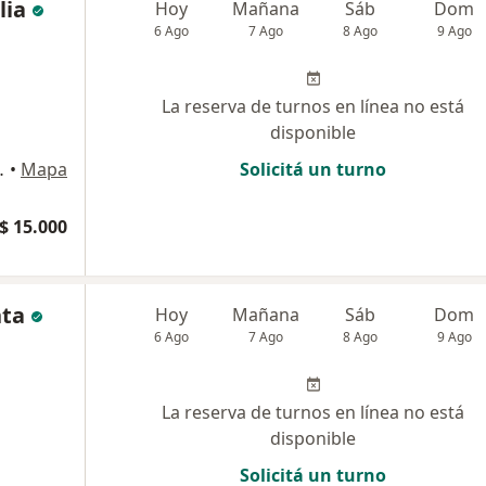
lia
Hoy
Mañana
Sáb
Dom
6 Ago
7 Ago
8 Ago
9 Ago
La reserva de turnos en línea no está
disponible
zpeleta Oeste
•
Mapa
Solicitá un turno
$ 15.000
nta
Hoy
Mañana
Sáb
Dom
6 Ago
7 Ago
8 Ago
9 Ago
La reserva de turnos en línea no está
disponible
Solicitá un turno