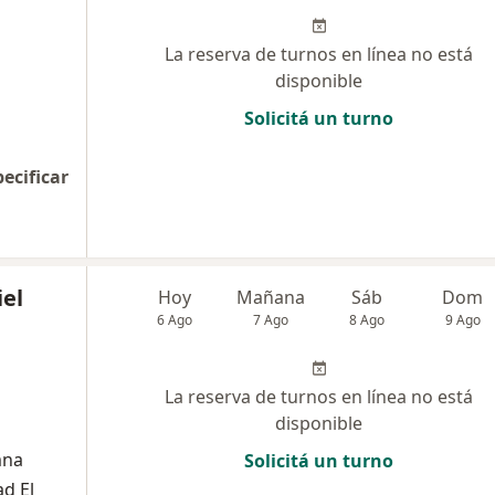
La reserva de turnos en línea no está
disponible
Solicitá un turno
pecificar
iel
Hoy
Mañana
Sáb
Dom
6 Ago
7 Ago
8 Ago
9 Ago
La reserva de turnos en línea no está
disponible
mna
Solicitá un turno
d El