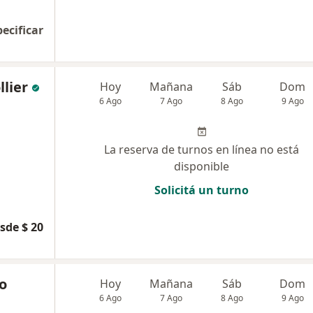
pecificar
llier
Hoy
Mañana
Sáb
Dom
6 Ago
7 Ago
8 Ago
9 Ago
La reserva de turnos en línea no está
disponible
Solicitá un turno
sde $ 20
o
Hoy
Mañana
Sáb
Dom
6 Ago
7 Ago
8 Ago
9 Ago