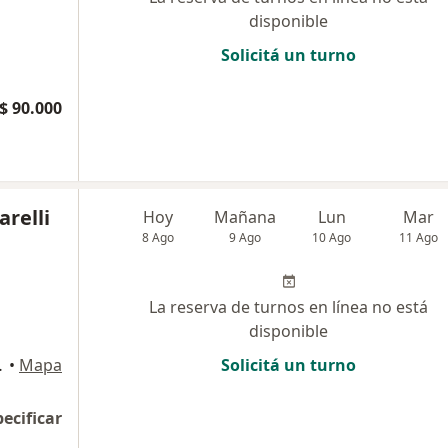
disponible
Solicitá un turno
$ 90.000
arelli
Hoy
Mañana
Lun
Mar
8 Ago
9 Ago
10 Ago
11 Ago
La reserva de turnos en línea no está
disponible
ital Federal
•
Mapa
Solicitá un turno
pecificar