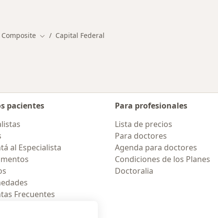
ios en Capital Federal
Más en esta categor
 Composite
Capital Federal
Cambiar de ciudad
os pacientes
Para profesionales
listas
Lista de precios
s
Para doctores
á al Especialista
Agenda para doctores
amentos
Condiciones de los Planes
os
Doctoralia
medades
tas Frecuentes
ión para móvil