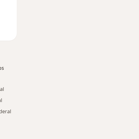
os
al
l
deral