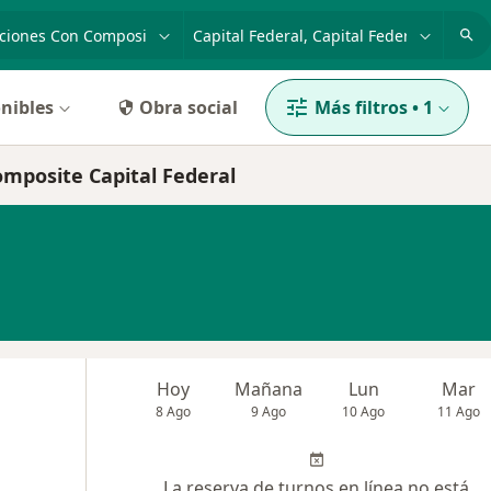
dad, enfermedad o nombre
p. ej. Buenos Aires
nibles
Obra social
Más filtros
•
1
omposite Capital Federal
Hoy
Mañana
Lun
Mar
8 Ago
9 Ago
10 Ago
11 Ago
La reserva de turnos en línea no está