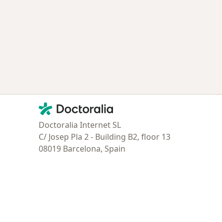
ía: Especialistas más solicitados
Contacto
Doctoralia - Página de inicio
Doctoralia Internet SL
C/ Josep Pla 2 - Building B2, floor 13
08019 Barcelona, Spain