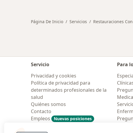
Más en esta categoría: Otros servic
Página De Inicio
Servicios
Restauraciones Con
Servicio
Para l
Privacidad y cookies
Especia
Política de privacidad para
Clínica
determinados profesionales de la
Pregunt
salud
Medic
Quiénes somos
Servici
Contacto
Enfer
Empleos
Pregun
Nuevas posiciones
Condiciones Generales de
Aplicac
Contratación