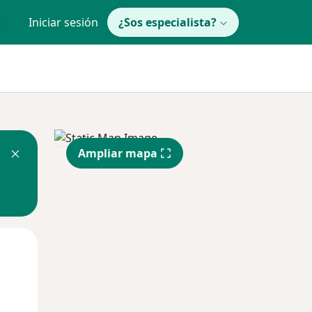
Iniciar sesión
¿Sos especialista?
Ampliar mapa
Mié
Jue
Vie
12 Ago
13 Ago
14 Ago