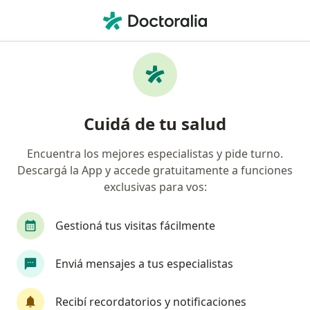
Men
Psicoterapia De Pareja • Godoy Cruz, Mendoza
Filtros
• 1
Obra social
Mapa
Especialistas en Psicoterapia de pareja
Cuidá de tu salud
Godoy Cruz
Encuentra los mejores especialistas y pide turno.
Descargá la App y accede gratuitamente a funciones
¿Qué especialidad estás buscando?
exclusivas para vos:
Psicólogo
Nutricionista
Odontólogo
Gestioná tus visitas fácilmente
Enviá mensajes a tus especialistas
Recibí recordatorios y notificaciones