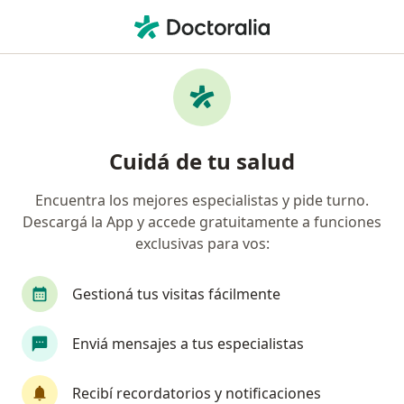
Men
Peelings • Banfield, Buenos Aires
Filtros
• 1
Obra social
Mapa
Especialistas en Peelings Banfield
Cuidá de tu salud
Encuentra los mejores especialistas y pide turno.
¿Qué especialidad estás buscando?
Descargá la App y accede gratuitamente a funciones
Dermatólogo
Médico estético
Nutricionis
exclusivas para vos:
Gestioná tus visitas fácilmente
Enviá mensajes a tus especialistas
Recibí recordatorios y notificaciones