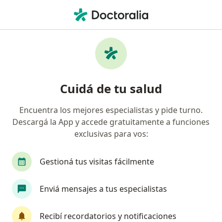
Men
Cirujano General • Banfield, Buenos Aires
Filtros
Obra social
Mapa
Cirujanos generales en Banfield
Cuidá de tu salud
Encuentra los mejores especialistas y pide turno.
¿Cuál es tu obra social?
Descargá la App y accede gratuitamente a funciones
OSDE Binario
Swiss Medical
IOMA
IA
exclusivas para vos:
Gestioná tus visitas fácilmente
Enviá mensajes a tus especialistas
Recibí recordatorios y notificaciones