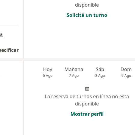
disponible
Solicitá un turno
a
pecificar
Hoy
Mañana
Sáb
Dom
6 Ago
7 Ago
8 Ago
9 Ago
La reserva de turnos en línea no está
disponible
Mostrar perfil