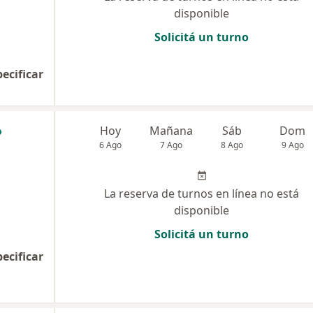
disponible
Solicitá un turno
pecificar
Hoy
Mañana
Sáb
Dom
6 Ago
7 Ago
8 Ago
9 Ago
La reserva de turnos en línea no está
disponible
Solicitá un turno
pecificar