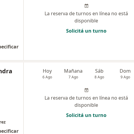
La reserva de turnos en línea no está
disponible
Solicitá un turno
pecificar
ndra
Hoy
Mañana
Sáb
Dom
6 Ago
7 Ago
8 Ago
9 Ago
La reserva de turnos en línea no está
disponible
Solicitá un turno
rez
pecificar