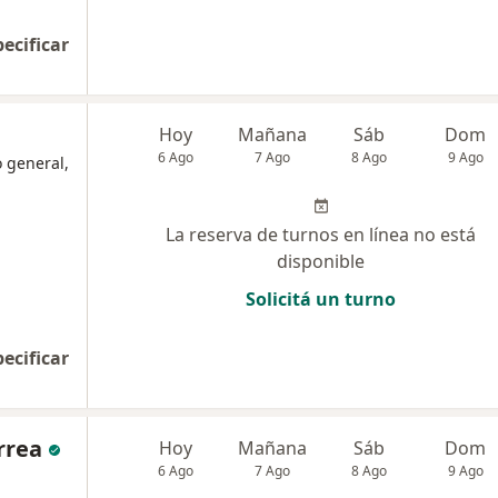
pecificar
Hoy
Mañana
Sáb
Dom
6 Ago
7 Ago
8 Ago
9 Ago
o general,
La reserva de turnos en línea no está
disponible
Solicitá un turno
pecificar
rrea
Hoy
Mañana
Sáb
Dom
6 Ago
7 Ago
8 Ago
9 Ago