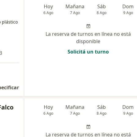
Hoy
Mañana
Sáb
Dom
6 Ago
7 Ago
8 Ago
9 Ago
 plástico
La reserva de turnos en línea no está
disponible
Solicitá un turno
3
pecificar
Falco
Hoy
Mañana
Sáb
Dom
6 Ago
7 Ago
8 Ago
9 Ago
La reserva de turnos en línea no está