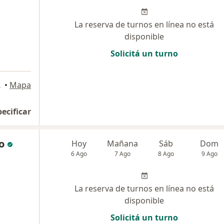
La reserva de turnos en línea no está
disponible
Solicitá un turno
Capital
•
Mapa
pecificar
o
Hoy
Mañana
Sáb
Dom
6 Ago
7 Ago
8 Ago
9 Ago
La reserva de turnos en línea no está
disponible
Solicitá un turno