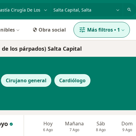
dad, enfermedad o nombre
p. ej. Buenos Aires
nibles
Obra social
Más filtros
•
1
a de los párpados) Salta Capital
Cirujano general
Cardiólogo
oyo
Hoy
Mañana
Sáb
Dom
6 Ago
7 Ago
8 Ago
9 Ago