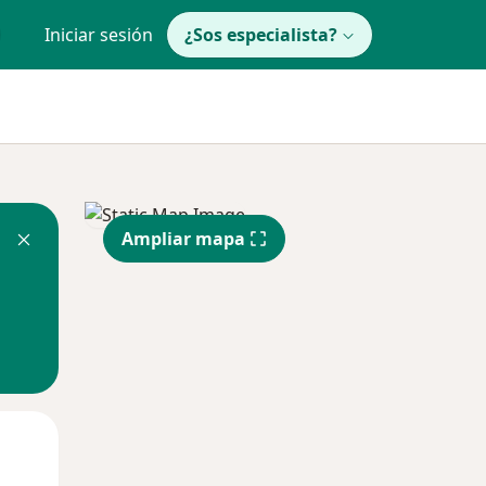
Iniciar sesión
¿Sos especialista?
Ampliar mapa
Lun
Mar
Mié
10 Ago
11 Ago
12 Ago