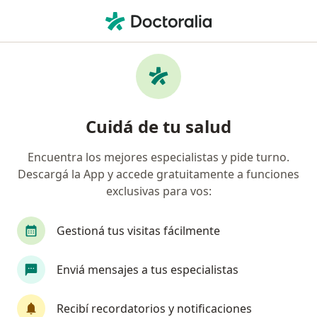
Men
Cirugía De Glaucoma • Salta Capital, Salta
Filtros
• 1
Obra social
Mapa
Especialistas en Cirugía de glaucoma Salta
Cuidá de tu salud
Capital
Encuentra los mejores especialistas y pide turno.
Descargá la App y accede gratuitamente a funciones
¿Qué especialidad estás buscando?
exclusivas para vos:
Oftalmólogo
Médico general y familiar
Gestioná tus visitas fácilmente
Enviá mensajes a tus especialistas
Recibí recordatorios y notificaciones