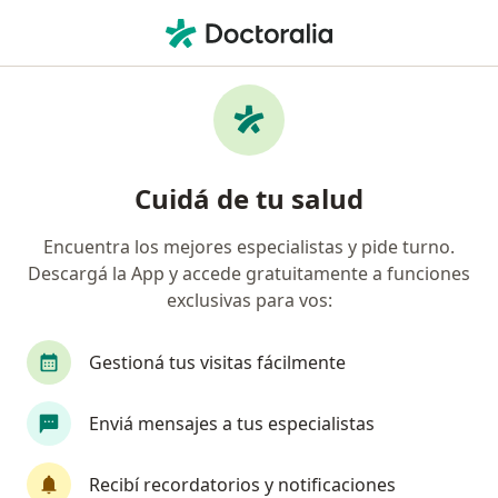
Men
Campo Visual Convencional O Computarizado • Salta Capital, Salta
Filtros
• 1
Obra social
Mapa
Especialistas en Campo Visual (convencional
Cuidá de tu salud
o computarizado) Salta Capital
Encuentra los mejores especialistas y pide turno.
Descargá la App y accede gratuitamente a funciones
¿Qué especialidad estás buscando?
exclusivas para vos:
Oftalmólogo
Médico general y familiar
Gestioná tus visitas fácilmente
Enviá mensajes a tus especialistas
Recibí recordatorios y notificaciones