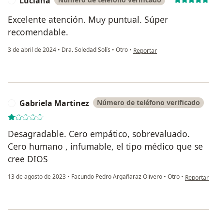
Luciana
L
Excelente atención. Muy puntual. Súper
recomendable.
en opinión del usuario Luciana
3 de abril de 2024
•
Dra. Soledad Solís
•
Otro
•
Reportar
Gabriela Martinez
Número de teléfono verificado
G
Desagradable. Cero empático, sobrevaluado.
Cero humano , infumable, el tipo médico que se
cree DIOS
en opinión 
13 de agosto de 2023
•
Facundo Pedro Argañaraz Olivero
•
Otro
•
Reportar