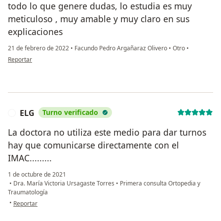
todo lo que genere dudas, lo estudia es muy
meticuloso , muy amable y muy claro en sus
explicaciones
21 de febrero de 2022
•
Facundo Pedro Argañaraz Olivero
•
Otro
•
en opinión del usuario Federico
Reportar
ELG
Turno verificado
E
La doctora no utiliza este medio para dar turnos
hay que comunicarse directamente con el
IMAC.........
1 de octubre de 2021
•
Dra. María Victoria Ursagaste Torres
•
Primera consulta Ortopedia y
Traumatología
en opinión del usuario ELG
•
Reportar