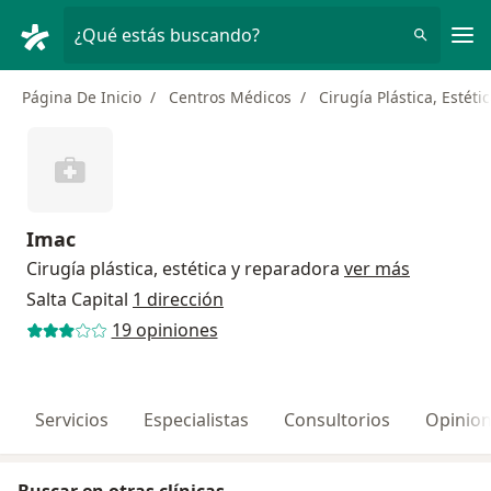
Men
¿Qué estás buscando?
Página De Inicio
Centros Médicos
Cirugía Plástica, Estét
Imac
Cirugía plástica, estética y reparadora
ver más
Salta Capital
1 dirección
19 opiniones
Servicios
Especialistas
Consultorios
Opinio
Buscar en otras clínicas