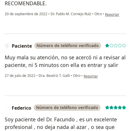
RECOMENDABLE.
en opinión del 
20 de septiembre de 2022
•
Dr. Pablo M. Cornejo Ruíz
•
Otro
•
Reportar
Paciente
Número de teléfono verificado
Muy mala su atención, no se acercó ni a revisar al
paciente, ni 5 minutos con ella es entrar y salir
en opinión del usuario Pacien
27 de julio de 2022
•
Dra. Beatríz T. Galli
•
Otro
•
Reportar
Federico
Número de teléfono verificado
F
Soy paciente del Dr. Facundo , es un excelente
profesional , no deja nada al azar , o sea que