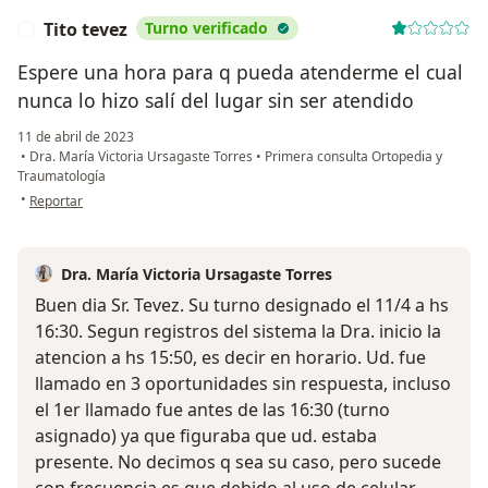
Tito tevez
Turno verificado
T
Espere una hora para q pueda atenderme el cual
nunca lo hizo salí del lugar sin ser atendido
11 de abril de 2023
•
Dra. María Victoria Ursagaste Torres
•
Primera consulta Ortopedia y
Traumatología
en opinión del usuario Tito tevez
•
Reportar
Dra. María Victoria Ursagaste Torres
Buen dia Sr. Tevez. Su turno designado el 11/4 a hs
16:30. Segun registros del sistema la Dra. inicio la
atencion a hs 15:50, es decir en horario. Ud. fue
llamado en 3 oportunidades sin respuesta, incluso
el 1er llamado fue antes de las 16:30 (turno
asignado) ya que figuraba que ud. estaba
presente. No decimos q sea su caso, pero sucede
con frecuencia es que debido al uso de celular,