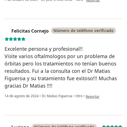
Reportar
Felicitas Cornejo
Número de teléfono verificado
F
Excelente persona y profesional!!
Visite varios oftalmologos por un problema de
órbitas pero los tratamientos no tenían buenos
resultados. Fui a la consulta con el Dr Matias
Figueroa y su tratamiento fue exitoso!!! Muchas
gracias Dr Matias !!!!
en opinión del usuario Fel
14 de agosto de 2024
•
Dr. Matías Figueroa
•
Otro
•
Reportar
Número de teléfono verificado