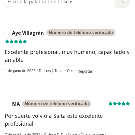
Aye Villagrán
Número de teléfono verificado
A
Excelente profesional, muy humano, capacitado y
amable
en opinión del usuario Aye Villagr
1 de junio de 2026
•
Dr. Luis J. Tapia
•
Otro
•
Reportar
MA
Número de teléfono verificado
M
Por suerte volvió a Salta este excelente
profesional
en opinión del usuario MA
7 de octubre de 2025
•
Dr. José S. Dib Ashur
•
Otro
•