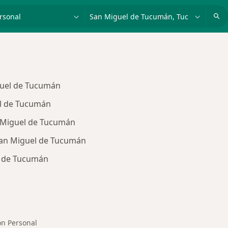
dad, enfermedad o nombre
p. ej. Buenos Aires
guel de Tucumán
el de Tucumán
n Miguel de Tucumán
San Miguel de Tucumán
l de Tucumán
s de Unión Personal
ón Personal