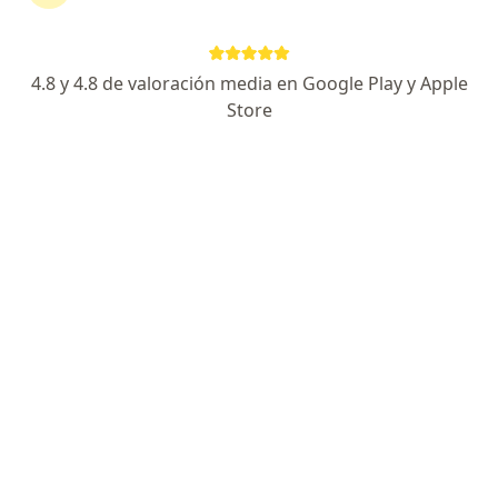
Ver más (7)
Más en esta categoría: Especialistas de Unión
4.8 y 4.8 de valoración media en Google Play y Apple
Store
Página De Inicio
San Miguel De Tucumán
Unión Personal