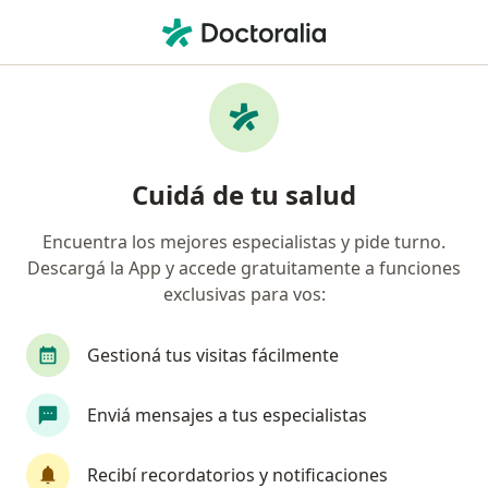
Men
Unión Personal • San Miguel de Tucumán, Tucumán
Búsquedas relacionadas
Especialistas de Unión Personal
Ginecólogos de Unión Personal en San Miguel de
Cuidá de tu salud
Tucumán
Obstetras de Unión Personal en San Miguel de
Encuentra los mejores especialistas y pide turno.
Tucumán
Descargá la App y accede gratuitamente a funciones
exclusivas para vos:
Médicos clínicos de Unión Personal en San Miguel
de Tucumán
Gestioná tus visitas fácilmente
Gastroenterólogos de Unión Personal en San
Miguel de Tucumán
Enviá mensajes a tus especialistas
Urólogos de Unión Personal en San Miguel de
Tucumán
Recibí recordatorios y notificaciones