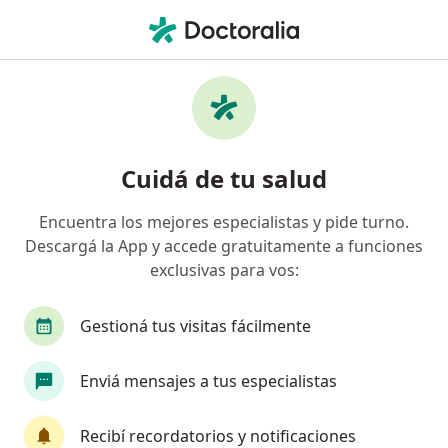
Men
Oftalmólogo • San Miguel de Tucumán, Tucumán
Filtros
Obra social:
Unión Personal
Oftalmólogos recomendados de Unión
Cuidá de tu salud
Personal en San Miguel de Tucumán
Encuentra los mejores especialistas y pide turno.
Descargá la App y accede gratuitamente a funciones
exclusivas para vos:
Gestioná tus visitas fácilmente
Enviá mensajes a tus especialistas
Jose Luis Sarsano Domian
Oftalmólogo
Recibí recordatorios y notificaciones