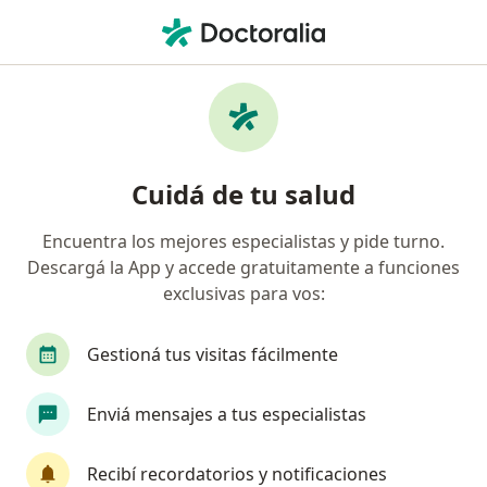
Men
Psicólogo • San Miguel de Tucumán, Tucumán
Filtros
Obra social
Mapa
Psicólogos en San Miguel de Tucumán
Cuidá de tu salud
Encuentra los mejores especialistas y pide turno.
¿Cuál es tu obra social?
Descargá la App y accede gratuitamente a funciones
OSDE Binario
Swiss Medical
IOMA
IA
exclusivas para vos:
Gestioná tus visitas fácilmente
Enviá mensajes a tus especialistas
Recibí recordatorios y notificaciones