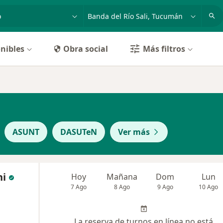
dad, enfermedad o nombre
p. ej. Buenos Aires
nibles
Obra social
Más filtros
ASUNT
DASUTeN
Ver más
ni
Hoy
Mañana
Dom
Lun
7 Ago
8 Ago
9 Ago
10 Ago
La reserva de turnos en línea no está