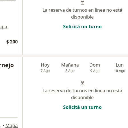
La reserva de turnos en línea no está
disponible
apa
Solicitá un turno
$ 200
rnejo
Hoy
Mañana
Dom
Lun
7 Ago
8 Ago
9 Ago
10 Ago
La reserva de turnos en línea no está
disponible
Solicitá un turno
an Miguel de Tucumán
•
Mapa