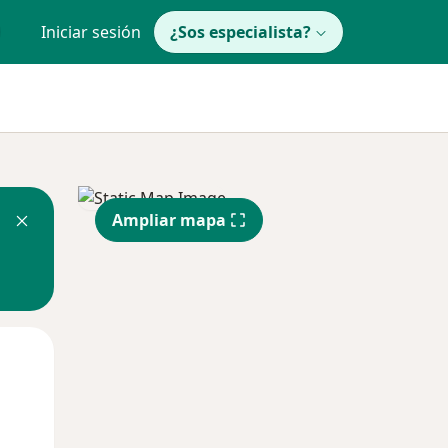
Iniciar sesión
¿Sos especialista?
Ampliar mapa
Mar
Mié
Jue
11 Ago
12 Ago
13 Ago