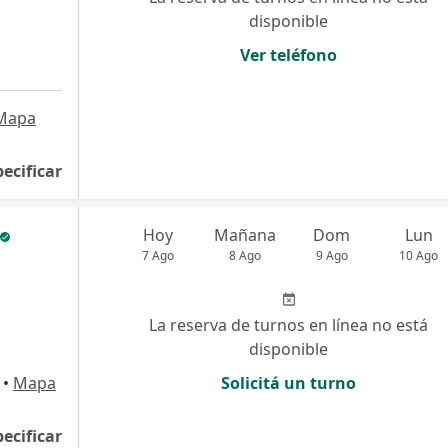
disponible
Ver teléfono
Mapa
pecificar
Hoy
Mañana
Dom
Lun
7 Ago
8 Ago
9 Ago
10 Ago
La reserva de turnos en línea no está
disponible
•
Mapa
Solicitá un turno
pecificar