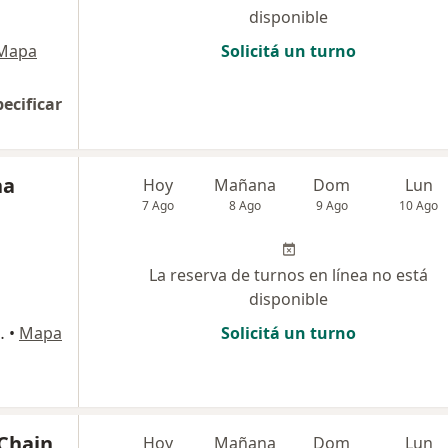
disponible
Mapa
Solicitá un turno
pecificar
na
Hoy
Mañana
Dom
Lun
7 Ago
8 Ago
9 Ago
10 Ago
La reserva de turnos en línea no está
disponible
n Miguel de Tucumán
•
Mapa
Solicitá un turno
 Chain
Hoy
Mañana
Dom
Lun