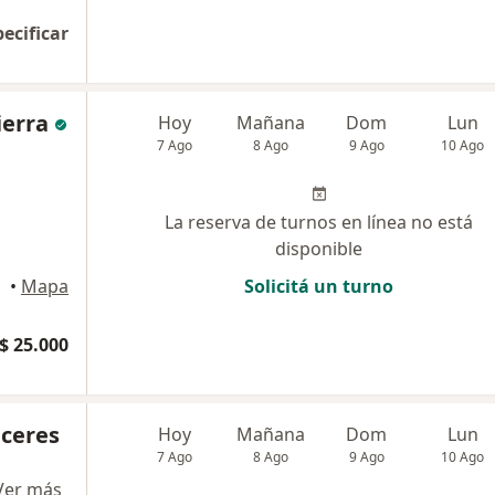
pecificar
ierra
Hoy
Mañana
Dom
Lun
7 Ago
8 Ago
9 Ago
10 Ago
La reserva de turnos en línea no está
disponible
•
Mapa
Solicitá un turno
$ 25.000
áceres
Hoy
Mañana
Dom
Lun
7 Ago
8 Ago
9 Ago
10 Ago
Ver más