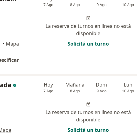
7 Ago
8 Ago
9 Ago
10 Ago
La reserva de turnos en línea no está
disponible
•
Mapa
Solicitá un turno
pecificar
mada
Hoy
Mañana
Dom
Lun
7 Ago
8 Ago
9 Ago
10 Ago
La reserva de turnos en línea no está
disponible
Mapa
Solicitá un turno