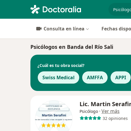
especiali
Consulta en línea
Fechas dispo
Psicólogos en Banda del Río Sali
¿Cuál es tu obra social?
Swiss Medical
AMFFA
APPI
Lic. Martin Serafi
·
Ver más
Psicólogo
32 opiniones