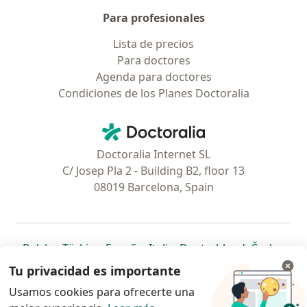
Para profesionales
Lista de precios
Para doctores
Agenda para doctores
Condiciones de los Planes Doctoralia
Contacto
Doctoralia - Página de inicio
Doctoralia Internet SL
C/ Josep Pla 2 - Building B2, floor 13
08019 Barcelona, Spain
se abre en una nueva pestaña
se abre en una nueva pestaña
se abre en una nueva pestaña
se abre en una nueva pes
se abre en 
se a
Polska
,
Türkiye
,
España
,
Italia
,
Deutschland
,
Česko
,
se abre en una nueva pestaña
se abre en una nueva pestaña
se abre en una nueva pestaña
se abre en una nueva p
se abre en 
se abr
Portugal
,
México
,
Chile
,
Brasil
,
Argentina
,
Perú
,
Tu privacidad es importante
se abre en una nueva pe
Colombia
Usamos cookies para ofrecerte una