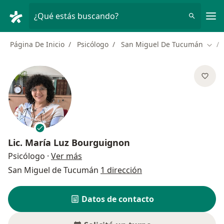
Men
¿Qué estás buscando?
Página De Inicio
Psicólogo
San Miguel De Tucumán
Camb
Lic.
María Luz Bourguignon
sobre las especializaciones
Psicólogo
·
Ver más
San Miguel de Tucumán
1 dirección
Datos de contacto