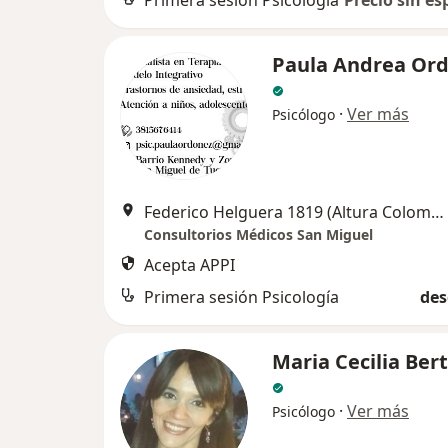
Primera sesión Psicología
Precio sin es
Paula Andrea Or
·
Ver más
Psicólogo
Federico Helguera 1819 (Altura Colombia al 3200), San Miguel de Tucumán
Consultorios Médicos San Miguel
Acepta APPI
Primera sesión Psicología
des
Maria Cecilia Ber
·
Ver más
Psicólogo