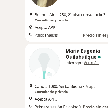
Buenos Aires 250, 2º piso consultorio 307, San Miguel 
Consultorio privado
Acepta APPI
Psicoanálisis
Precio sin es
Maria Eugenia
Quilahuilque
·
Ver más
Psicólogo
Cariola 1080, Yerba Buena
•
Mapa
Consultorio privado
Acepta APPI
Primera sesión Psicología
Precio sin es