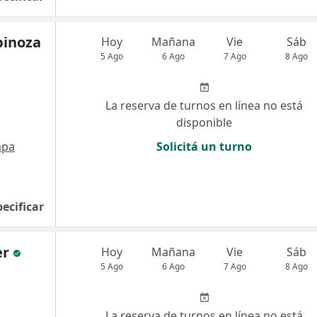
pinoza
Hoy
Mañana
Vie
Sáb
5 Ago
6 Ago
7 Ago
8 Ago
La reserva de turnos en línea no está
disponible
pa
Solicitá un turno
pecificar
er
Hoy
Mañana
Vie
Sáb
5 Ago
6 Ago
7 Ago
8 Ago
La reserva de turnos en línea no está