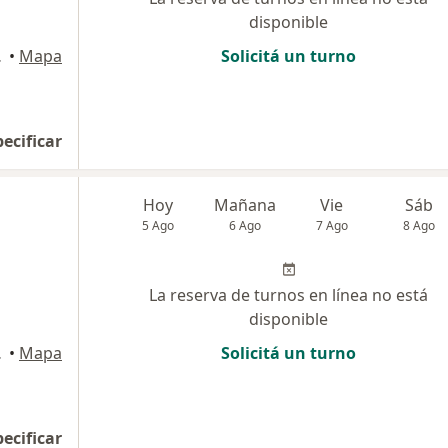
disponible
 Tucumán
•
Mapa
Solicitá un turno
pecificar
Hoy
Mañana
Vie
Sáb
5 Ago
6 Ago
7 Ago
8 Ago
La reserva de turnos en línea no está
disponible
l de Tucumán
•
Mapa
Solicitá un turno
pecificar