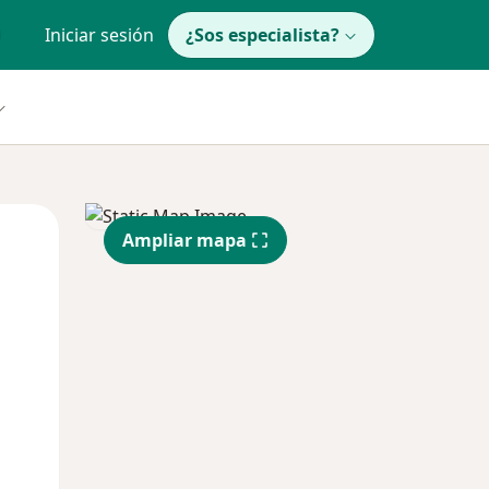
Iniciar sesión
¿Sos especialista?
Dom
Lun
Mar
Ampliar mapa
9 Ago
10 Ago
11 Ago