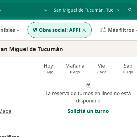
dad, enfermedad o nombre
p. ej. Buenos Aires
nibles
Obra social:
APPI
Más filtros
San Miguel de Tucumán
Hoy
Mañana
Vie
Sáb
5 Ago
6 Ago
7 Ago
8 Ago
La reserva de turnos en línea no está
disponible
Mapa
Solicitá un turno