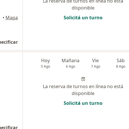
La reserva de turnos en línea no está
disponible
de Tucumán
•
Mapa
Solicitá un turno
pecificar
Hoy
Mañana
Vie
Sáb
5 Ago
6 Ago
7 Ago
8 Ago
La reserva de turnos en línea no está
disponible
Solicitá un turno
pecificar