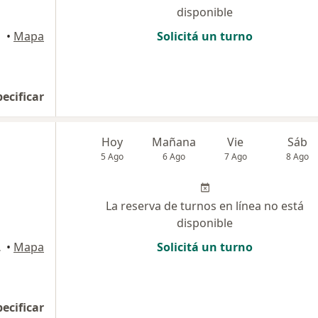
disponible
•
Mapa
Solicitá un turno
pecificar
Hoy
Mañana
Vie
Sáb
5 Ago
6 Ago
7 Ago
8 Ago
La reserva de turnos en línea no está
disponible
Tucumán
•
Mapa
Solicitá un turno
pecificar