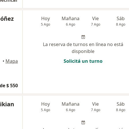
pecificar
dóñez
Hoy
Mañana
Vie
Sáb
5 Ago
6 Ago
7 Ago
8 Ago
La reserva de turnos en línea no está
disponible
•
Mapa
Solicitá un turno
de $ 550
tikian
Hoy
Mañana
Vie
Sáb
5 Ago
6 Ago
7 Ago
8 Ago