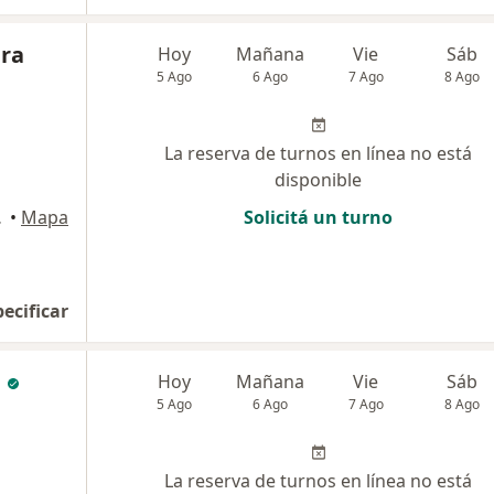
dra
Hoy
Mañana
Vie
Sáb
5 Ago
6 Ago
7 Ago
8 Ago
La reserva de turnos en línea no está
disponible
 Tucumán
•
Mapa
Solicitá un turno
pecificar
a
Hoy
Mañana
Vie
Sáb
5 Ago
6 Ago
7 Ago
8 Ago
La reserva de turnos en línea no está