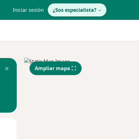
Iniciar sesión
¿Sos especialista?
Ampliar mapa
Mar
Mié
Jue
11 Ago
12 Ago
13 Ago