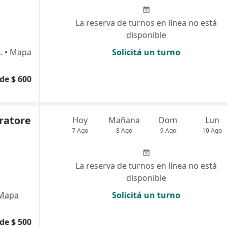
La reserva de turnos en línea no está
disponible
 San Miguel de Tucumán
•
Mapa
Solicitá un turno
de $ 600
eratore
Hoy
Mañana
Dom
Lun
7 Ago
8 Ago
9 Ago
10 Ago
La reserva de turnos en línea no está
disponible
Mapa
Solicitá un turno
de $ 500