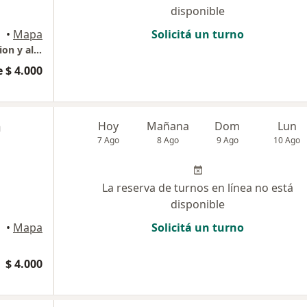
disponible
•
Mapa
Solicitá un turno
ACTITUD+(Clinica para la salud mente-emocion y alma)
 $ 4.000
m
Hoy
Mañana
Dom
Lun
7 Ago
8 Ago
9 Ago
10 Ago
La reserva de turnos en línea no está
disponible
•
Mapa
Solicitá un turno
$ 4.000