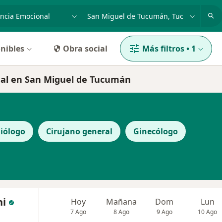
dad, enfermedad o nombre
p. ej. Buenos Aires
nibles
Obra social
Más filtros
•
1
nal en San Miguel de Tucumán
iólogo
Cirujano general
Ginecólogo
ni
Hoy
Mañana
Dom
Lun
7 Ago
8 Ago
9 Ago
10 Ago