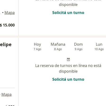
disponible
ucumán
•
Mapa
Solicitá un turno
$ 15.000
Felipe
Hoy
Mañana
Dom
Lun
7 Ago
8 Ago
9 Ago
10 Ago
La reserva de turnos en línea no está
disponible
Solicitá un turno
•
Mapa