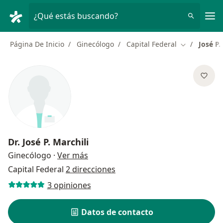
Men
¿Qué estás buscando?
Página De Inicio
Ginecólogo
Capital Federal
José P.
Cambiar de 
Dr.
José P. Marchili
sobre las especializaciones
Ginecólogo
·
Ver más
Capital Federal
2 direcciones
3 opiniones
Datos de contacto