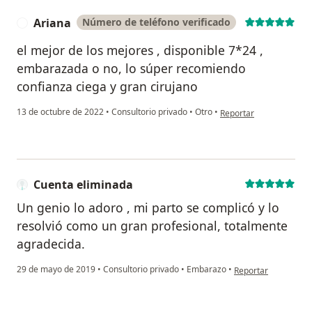
Ariana
Número de teléfono verificado
A
el mejor de los mejores , disponible 7*24 ,
embarazada o no, lo súper recomiendo
confianza ciega y gran cirujano
en opinión del usuario 
13 de octubre de 2022
•
Consultorio privado
•
Otro
•
Reportar
Cuenta eliminada
Un genio lo adoro , mi parto se complicó y lo
resolvió como un gran profesional, totalmente
agradecida.
en opinión del usua
29 de mayo de 2019
•
Consultorio privado
•
Embarazo
•
Reportar