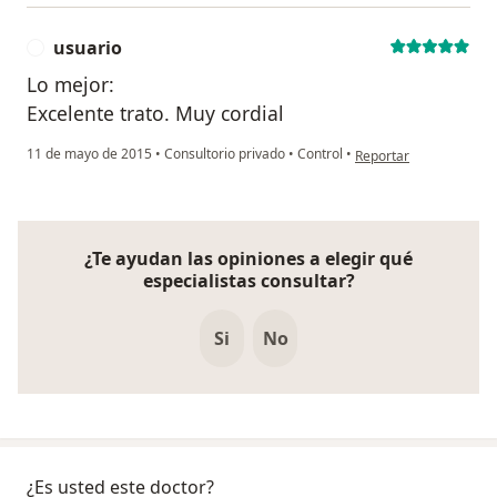
usuario
U
Lo mejor:
Excelente trato. Muy cordial
en opinión del usuario 
11 de mayo de 2015
•
Consultorio privado
•
Control
•
Reportar
¿Te ayudan las opiniones a elegir qué
especialistas consultar?
Si
No
¿Es usted este doctor?