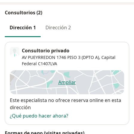
Consultorios (2)
Dirección 1
Dirección 2
Consultorio privado
AV PUEYRREDON 1746 PISO 3 (DPTO A),
Capital
Federal
C1407LVA
Ampliar
se abre en una nueva pestañ
Disponibilidad
Este especialista no ofrece reserva online en esta
dirección
¿Qué puedo hacer ahora?
Formas de pago (visitas privadas)