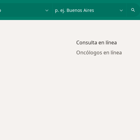
dad, enfermedad o nombre
p. ej. Buenos Aires
Consulta en línea
Oncólogos en línea
 más buscados