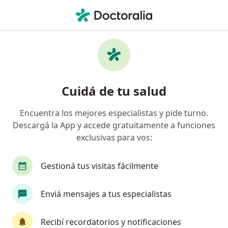
Men
Oncólogo • Córdoba Capital, Córdoba
Filtros
Obra social
Mapa
Oncólogos en Córdoba Capital
Cuidá de tu salud
Encuentra los mejores especialistas y pide turno.
¿Cuál es tu obra social?
Descargá la App y accede gratuitamente a funciones
OSDE Binario
Swiss Medical
exclusivas para vos:
Gestioná tus visitas fácilmente
Enviá mensajes a tus especialistas
Recibí recordatorios y notificaciones