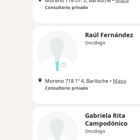
Moreno 718 Of. 2, Bariloche
•
Mapa
Consultorio privado
Raúl Fernández
Oncólogo
Moreno 718 1º 4, Bariloche
•
Mapa
Consultorio privado
Gabriela Rita
Campodónico
Oncólogo