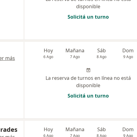
disponible
Solicitá un turno
Hoy
Mañana
Sáb
Dom
6 Ago
7 Ago
8 Ago
9 Ago
er más
La reserva de turnos en línea no está
disponible
Solicitá un turno
drades
Hoy
Mañana
Sáb
Dom
6 Ago
7 Ago
8 Ago
9 Ago