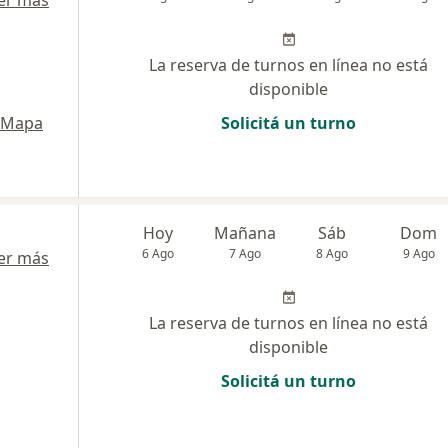
er más
La reserva de turnos en línea no está
disponible
Mapa
Solicitá un turno
Hoy
Mañana
Sáb
Dom
6 Ago
7 Ago
8 Ago
9 Ago
er más
La reserva de turnos en línea no está
disponible
Solicitá un turno