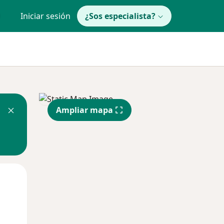
Iniciar sesión
¿Sos especialista?
Ampliar mapa
Lun
Mar
Mié
10 Ago
11 Ago
12 Ago