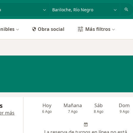
dad, enfermedad o nombre
p. ej. Buenos Aires
nibles
Obra social
Más filtros
s
Hoy
Mañana
Sáb
Dom
6 Ago
7 Ago
8 Ago
9 Ago
er más
La reserva de turnos en línea no está