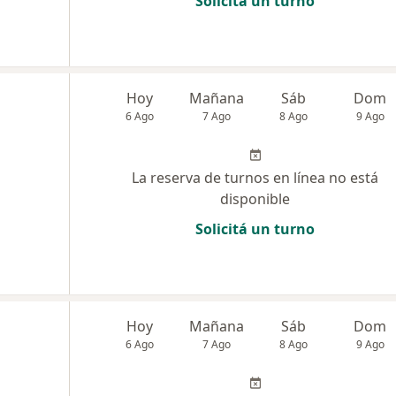
Solicitá un turno
Hoy
Mañana
Sáb
Dom
6 Ago
7 Ago
8 Ago
9 Ago
La reserva de turnos en línea no está
disponible
Solicitá un turno
Hoy
Mañana
Sáb
Dom
6 Ago
7 Ago
8 Ago
9 Ago