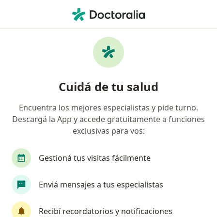
Men
Oftalmólogo • San Juan Capital, San Juan
Filtros
Obra social:
OMINT
Oftalmólogos recomendados de OMINT en
Cuidá de tu salud
San Juan Capital
Encuentra los mejores especialistas y pide turno.
Descargá la App y accede gratuitamente a funciones
exclusivas para vos:
Gestioná tus visitas fácilmente
Enviá mensajes a tus especialistas
Dr. Reinaldo Germán Echavarría
·
Ver más
Oftalmólogo
Recibí recordatorios y notificaciones
76 opiniones