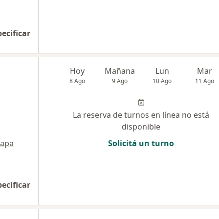
pecificar
Hoy
Mañana
Lun
Mar
8 Ago
9 Ago
10 Ago
11 Ago
La reserva de turnos en línea no está
disponible
apa
Solicitá un turno
pecificar