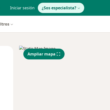
Iniciar sesión
¿Sos especialista?
ltros
Mié
Jue
Vie
Ampliar mapa
12 Ago
13 Ago
14 Ago