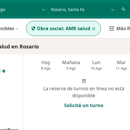
dad, enfermedad o nombre
p. ej. Buenos Aires
nibles
Obra social:
AMR salud
Más fi
lud en Rosario
Hoy
Mañana
Lun
Mar
8 Ago
9 Ago
10 Ago
11 Ago
i
La reserva de turnos en línea no está
disponible
Solicitá un turno