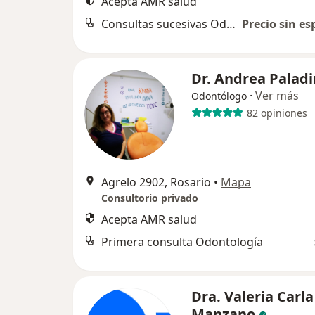
Acepta AMR salud
Consultas sucesivas Odontología
Precio sin es
Dr. Andrea Palad
·
Ver más
Odontólogo
82 opiniones
Agrelo 2902, Rosario
•
Mapa
Consultorio privado
Acepta AMR salud
Primera consulta Odontología
Dra. Valeria Carla
Manzano