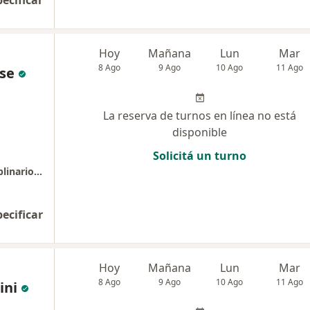
pecificar
Hoy
Mañana
Lun
Mar
8 Ago
9 Ago
10 Ago
11 Ago
ese
La reserva de turnos en línea no está
disponible
Solicitá un turno
COIE Consultorios Odontológicos Interdisciplinarios Rosario
pecificar
Hoy
Mañana
Lun
Mar
8 Ago
9 Ago
10 Ago
11 Ago
ini