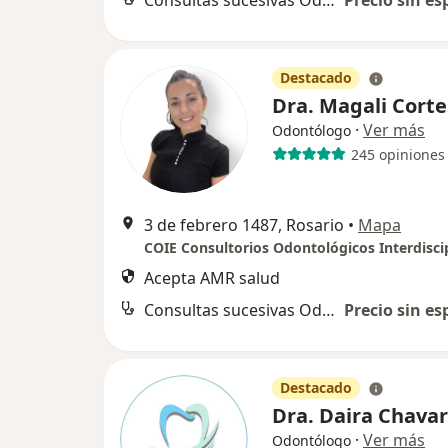
Consultas sucesivas Odontología
Precio sin es
Destacado
Dra. Magali Cort
·
Ver más
Odontólogo
245 opiniones
3 de febrero 1487, Rosario
•
Mapa
Acepta AMR salud
Consultas sucesivas Odontología
Precio sin es
Destacado
Dra. Daira Chavar
·
Ver más
Odontólogo