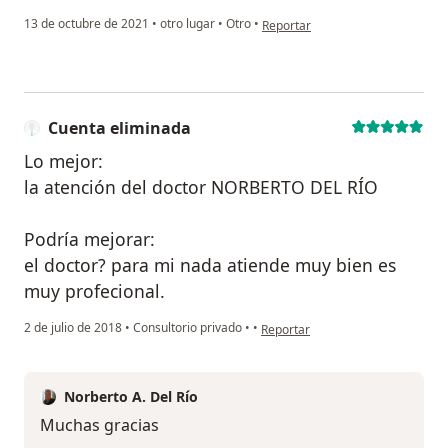
en opinión del usuario C.A
13 de octubre de 2021
•
otro lugar
•
Otro
•
Reportar
Cuenta eliminada
Lo mejor:
la atención del doctor NORBERTO DEL RÍO
Podría mejorar:
el doctor? para mi nada atiende muy bien es
muy profecional.
en opinión del usuario Cuenta el
2 de julio de 2018
•
Consultorio privado
•
•
Reportar
Norberto A. Del Río
Muchas gracias