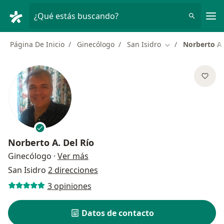
Men
¿Qué estás buscando?
Página De Inicio
Ginecólogo
San Isidro
Norberto A.
Cambiar de ciud
Norberto A. Del Río
sobre las especializaciones
Ginecólogo
·
Ver más
San Isidro
2 direcciones
3 opiniones
Datos de contacto