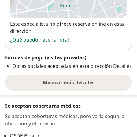
Ampliar
se abre en una nueva pestañ
Disponibilidad
Este especialista no ofrece reserva online en esta
dirección
¿Qué puedo hacer ahora?
Formas de pago (visitas privadas)
Obras sociales aceptadas en esta dirección
Detalles
Mostrar más detalles
sobre la dirección
Se aceptan coberturas médicas
Se aceptan coberturas médicas, pero varía según la
ubicación y el servicio.
OSDE Binario