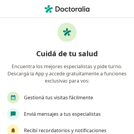
Men
Neumonólogo • Rosario, Santa Fe
Filtros
Obra social:
Medifé
Neumonólogos recomendados de Medifé
Cuidá de tu salud
en Rosario
Encuentra los mejores especialistas y pide turno.
Descargá la App y accede gratuitamente a funciones
exclusivas para vos:
Gestioná tus visitas fácilmente
Enviá mensajes a tus especialistas
Dra. Gabriela Maccioni
Neumonólogo
Recibí recordatorios y notificaciones