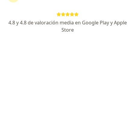
Washington 774, Rosario
•
Mapa
Consultorio Médico de Neumonología
Acepta Medifé
4.8 y 4.8 de valoración media en Google Play y Apple
Consulta en línea
$ 1.300
Store
Este especialista no ofrece reserva de turno en línea en esta dirección.
Solicitá un turno
Dr. Marcos Martín Galassi
Neumonólogo
4 opiniones