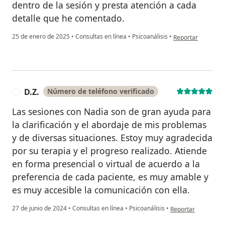
dentro de la sesión y presta atención a cada
detalle que he comentado.
en opinión del usu
25 de enero de 2025
•
Consultas en línea
•
Psicoanálisis
•
Reportar
D.Z.
Número de teléfono verificado
D
Las sesiones con Nadia son de gran ayuda para
la clarificación y el abordaje de mis problemas
y de diversas situaciones. Estoy muy agradecida
por su terapia y el progreso realizado. Atiende
en forma presencial o virtual de acuerdo a la
preferencia de cada paciente, es muy amable y
es muy accesible la comunicación con ella.
en opinión del usuar
27 de junio de 2024
•
Consultas en línea
•
Psicoanálisis
•
Reportar