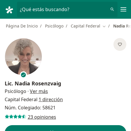
Men
¿Qué estás buscando?
Página De Inicio
Psicólogo
Capital Federal
Nadia Ro
Cambiar de ci
Lic.
Nadia Rosenzvaig
sobre las especializaciones
Psicólogo
·
Ver más
Capital Federal
1 dirección
Núm. Colegiado: 58621
23 opiniones