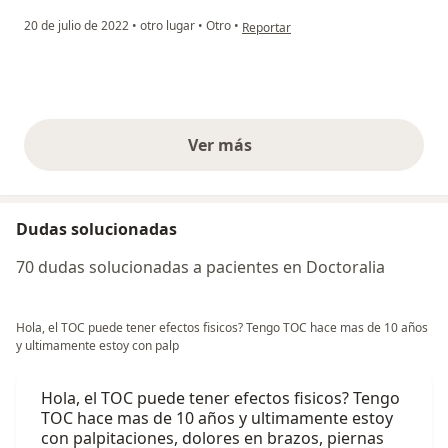
en opinión del usuario Mario
20 de julio de 2022
•
otro lugar
•
Otro
•
Reportar
Ver más
opiniones anteriores
Dudas solucionadas
70 dudas solucionadas a pacientes en Doctoralia
Hola, el TOC puede tener efectos fisicos? Tengo TOC hace mas de 10 años
y ultimamente estoy con palp
Hola, el TOC puede tener efectos fisicos? Tengo
TOC hace mas de 10 años y ultimamente estoy
con palpitaciones, dolores en brazos, piernas