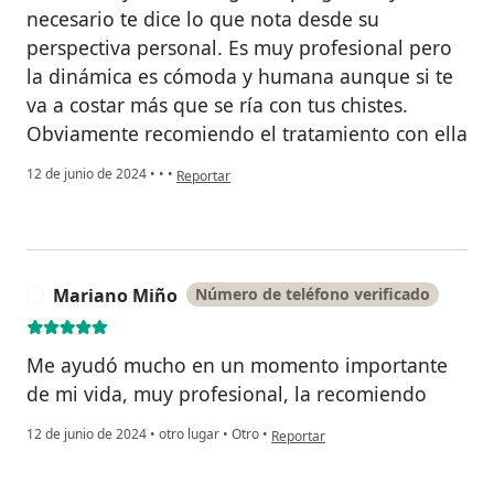
necesario te dice lo que nota desde su
perspectiva personal. Es muy profesional pero
la dinámica es cómoda y humana aunque si te
va a costar más que se ría con tus chistes.
Obviamente recomiendo el tratamiento con ella
en opinión del usuario Lucia
12 de junio de 2024
•
•
•
Reportar
Mariano Miño
Número de teléfono verificado
M
Me ayudó mucho en un momento importante
de mi vida, muy profesional, la recomiendo
en opinión del usuario Mariano Miñ
12 de junio de 2024
•
otro lugar
•
Otro
•
Reportar