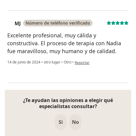
MJ
Número de teléfono verificado
M
Excelente profesional, muy cálida y
constructiva. El proceso de terapia con Nadia
fue maravilloso, muy humano y de calidad.
en opinión del usuario MJ
14 de junio de 2024
•
otro lugar
•
Otro
•
Reportar
¿Te ayudan las opiniones a elegir qué
especialistas consultar?
Si
No