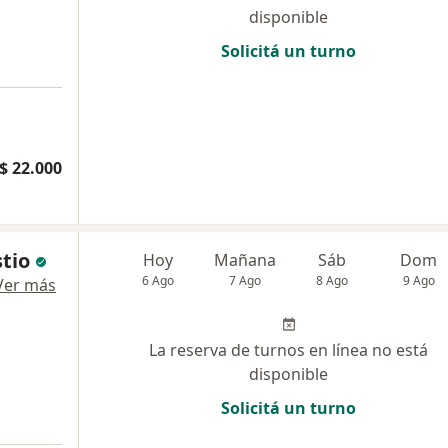
disponible
Solicitá un turno
$ 22.000
stio
Hoy
Mañana
Sáb
Dom
6 Ago
7 Ago
8 Ago
9 Ago
Ver más
La reserva de turnos en línea no está
disponible
Solicitá un turno
a