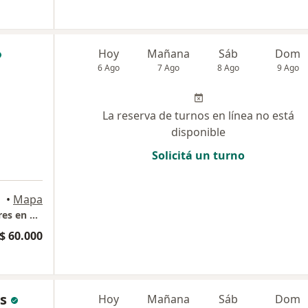
Hoy
Mañana
Sáb
Dom
6 Ago
7 Ago
8 Ago
9 Ago
La reserva de turnos en línea no está
disponible
Solicitá un turno
idro
•
Mapa
VISION - Instituto Oftalmológico - Consultores en Córnea Catarata y Refractiva
$ 60.000
os
Hoy
Mañana
Sáb
Dom