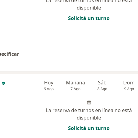
La reserva de turnos en línea no está
disponible
Solicitá un turno
pecificar
Hoy
Mañana
Sáb
Dom
6 Ago
7 Ago
8 Ago
9 Ago
La reserva de turnos en línea no está
disponible
Solicitá un turno