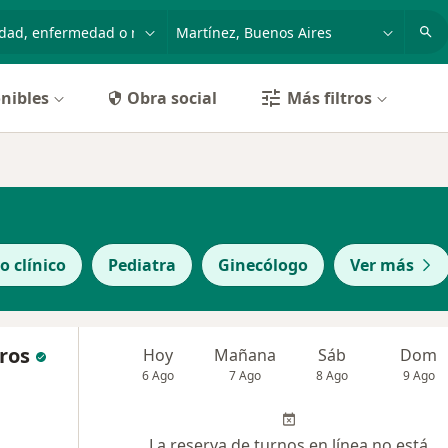
dad, enfermedad o nombre
p. ej. Buenos Aires
nibles
Obra social
Más filtros
o clínico
Pediatra
Ginecólogo
Ver más
eros
Hoy
Mañana
Sáb
Dom
6 Ago
7 Ago
8 Ago
9 Ago
La reserva de turnos en línea no está