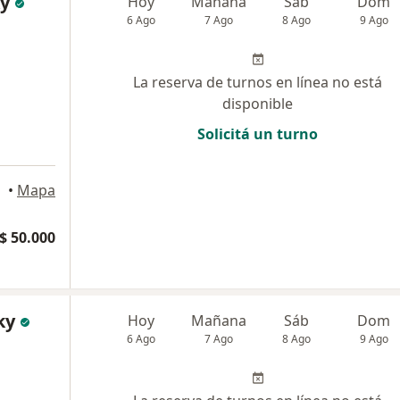
ky
Hoy
Mañana
Sáb
Dom
6 Ago
7 Ago
8 Ago
9 Ago
La reserva de turnos en línea no está
disponible
Solicitá un turno
•
Mapa
$ 50.000
ky
Hoy
Mañana
Sáb
Dom
6 Ago
7 Ago
8 Ago
9 Ago