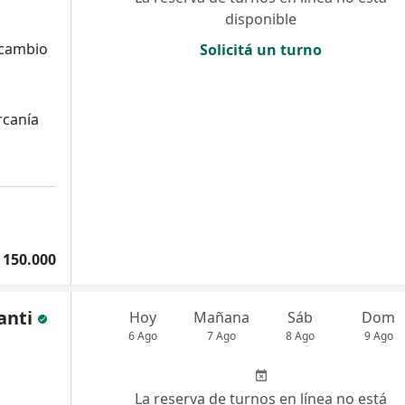
disponible
 cambio
Solicitá un turno
rcanía
a
 150.000
anti
Hoy
Mañana
Sáb
Dom
6 Ago
7 Ago
8 Ago
9 Ago
La reserva de turnos en línea no está