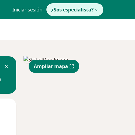
Iniciar sesión
¿Sos especialista?
Ampliar mapa
Lun
Mar
Mié
10 Ago
11 Ago
12 Ago