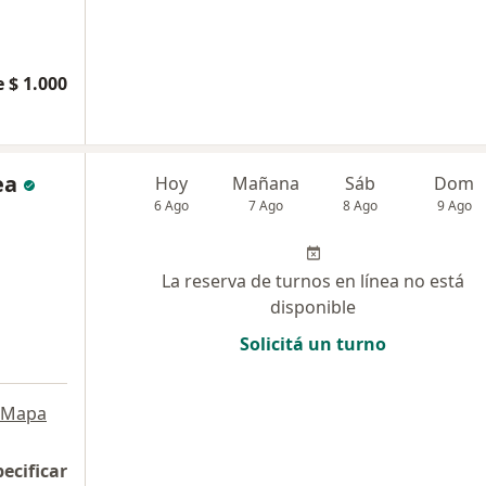
 $ 1.000
ea
Hoy
Mañana
Sáb
Dom
6 Ago
7 Ago
8 Ago
9 Ago
La reserva de turnos en línea no está
disponible
Solicitá un turno
a
Mapa
pecificar