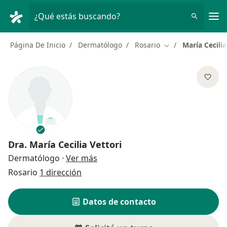
Men
¿Qué estás buscando?
Página De Inicio
Dermatólogo
Rosario
María Cecilia
Cambiar de ciuda
Dra.
María Cecilia Vettori
sobre las especializaciones
Dermatólogo
·
Ver más
Rosario
1 dirección
Datos de contacto