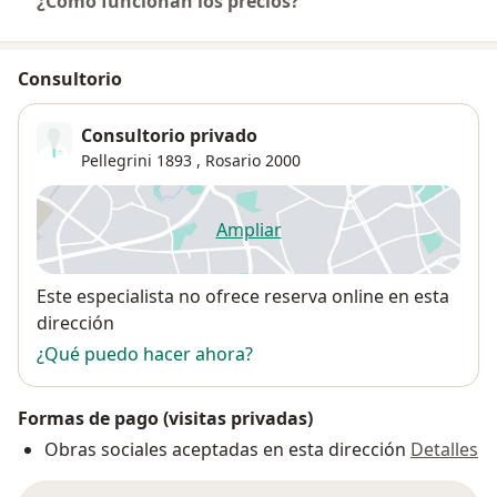
¿Cómo funcionan los precios?
Consultorio
Consultorio privado
Pellegrini 1893 ,
Rosario
2000
Ampliar
se abre en una nueva pestañ
Disponibilidad
Este especialista no ofrece reserva online en esta
dirección
¿Qué puedo hacer ahora?
Formas de pago (visitas privadas)
Obras sociales aceptadas en esta dirección
Detalles