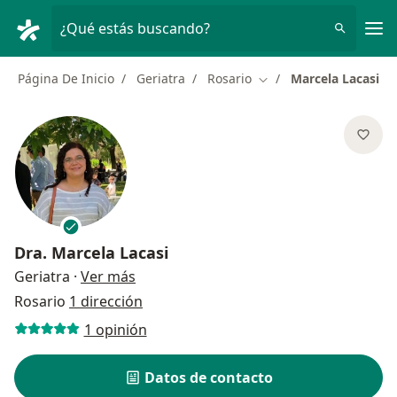
Men
¿Qué estás buscando?
Página De Inicio
Geriatra
Rosario
Marcela Lacasi
Cambiar de ciudad
Dra.
Marcela Lacasi
sobre las especializaciones
Geriatra
·
Ver más
Rosario
1 dirección
1 opinión
Datos de contacto