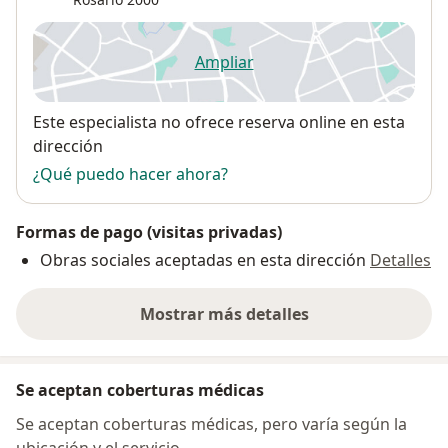
Ampliar
se abre en una nueva pestañ
Disponibilidad
Este especialista no ofrece reserva online en esta
dirección
¿Qué puedo hacer ahora?
Formas de pago (visitas privadas)
Obras sociales aceptadas en esta dirección
Detalles
Mostrar más detalles
sobre la dirección
Se aceptan coberturas médicas
Se aceptan coberturas médicas, pero varía según la