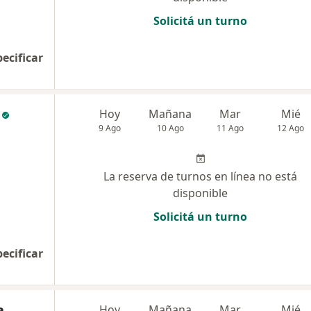
Solicitá un turno
pecificar
Hoy
Mañana
Mar
Mié
9 Ago
10 Ago
11 Ago
12 Ago
La reserva de turnos en línea no está
disponible
Solicitá un turno
pecificar
a
Hoy
Mañana
Mar
Mié