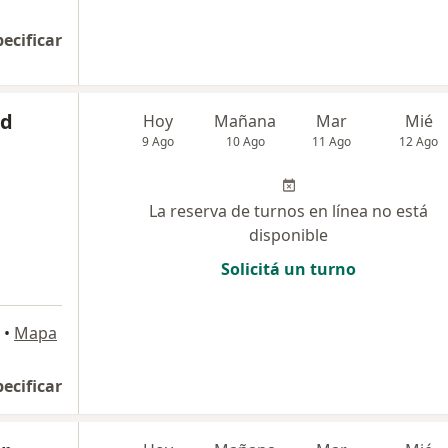
pecificar
ad
Hoy
Mañana
Mar
Mié
9 Ago
10 Ago
11 Ago
12 Ago
La reserva de turnos en línea no está
disponible
Solicitá un turno
•
Mapa
pecificar