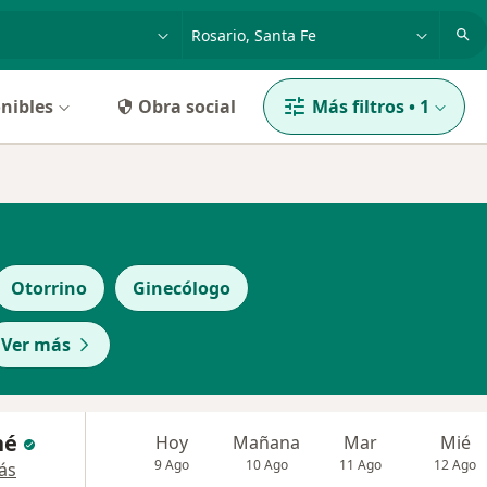
dad, enfermedad o nombre
p. ej. Buenos Aires
nibles
Obra social
Más filtros
•
1
Otorrino
Ginecólogo
Ver más
né
Hoy
Mañana
Mar
Mié
9 Ago
10 Ago
11 Ago
12 Ago
ás