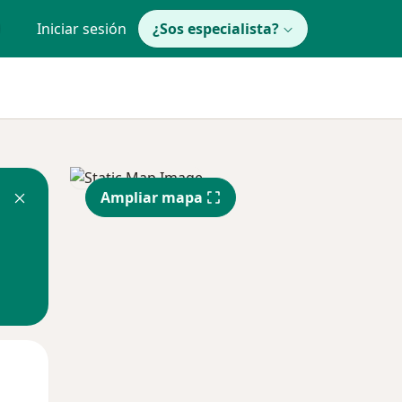
Iniciar sesión
¿Sos especialista?
Ampliar mapa
Jue
Vie
Sáb
13 Ago
14 Ago
15 Ago