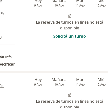
r
Hoy
Mañana
Mar
Mié
9 Ago
10 Ago
11 Ago
12 Ago
co,
La reserva de turnos en línea no está
disponible
Solicitá un turno
3
Centro de Especialidades Pediátricas "Estación Infancia"
pecificar
Hoy
Mañana
Mar
Mié
9 Ago
10 Ago
11 Ago
12 Ago
ás
La reserva de turnos en línea no está
disponible