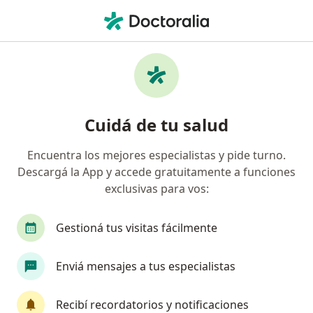
Men
Geriatra • Rosario, Santa Fe
Filtros
Obra social:
Medicus
Geriatras recomendados de Medicus en
Cuidá de tu salud
Rosario
Encuentra los mejores especialistas y pide turno.
Descargá la App y accede gratuitamente a funciones
exclusivas para vos:
Gestioná tus visitas fácilmente
Enviá mensajes a tus especialistas
Dra. María Soledad Marchetti
Geriatra
Recibí recordatorios y notificaciones
7 opiniones