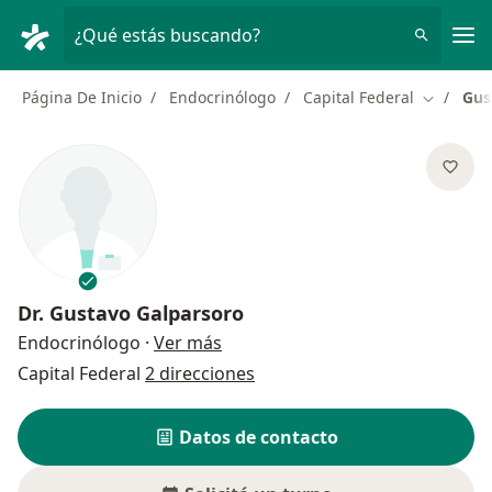
Men
¿Qué estás buscando?
Página De Inicio
Endocrinólogo
Capital Federal
Gus
Cambiar 
Dr.
Gustavo Galparsoro
sobre las especializaciones
Endocrinólogo
·
Ver más
Capital Federal
2 direcciones
Datos de contacto