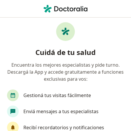
Men
Endocrinólogo • Villa General Mitre, Capital Federal, Capital Federal
Filtros
Obra social
Mapa
Endocrinólogos en Villa General Mitre,
Cuidá de tu salud
Capital Federal
Encuentra los mejores especialistas y pide turno.
Descargá la App y accede gratuitamente a funciones
¿Cuál es tu obra social?
exclusivas para vos:
OSDE Binario
Swiss Medical
IOMA
IA
Gestioná tus visitas fácilmente
Enviá mensajes a tus especialistas
Recibí recordatorios y notificaciones