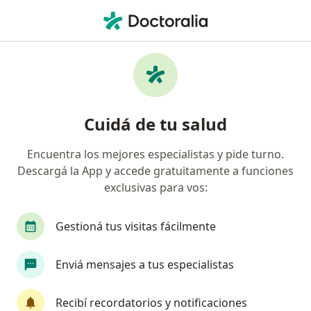
Men
Endocrinólogo • Belén de Escobar, Buenos Aires
Filtros
Obra social
Mapa
Endocrinólogos en Belén de Escobar
Cuidá de tu salud
Encuentra los mejores especialistas y pide turno.
¿Cuál es tu obra social?
Descargá la App y accede gratuitamente a funciones
Swiss Medical
Accord Salud
Medicus
exclusivas para vos:
Gestioná tus visitas fácilmente
Enviá mensajes a tus especialistas
Recibí recordatorios y notificaciones