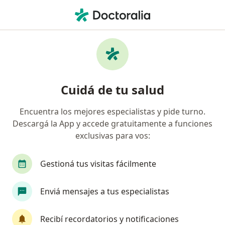
Men
Endocrinólogo • Capital Federal, Capital Federal
Filtros
Obra social:
OSPE
Endocrinólogos recomendados de OSPE en
Cuidá de tu salud
Capital Federal
Encuentra los mejores especialistas y pide turno.
Descargá la App y accede gratuitamente a funciones
exclusivas para vos:
Gestioná tus visitas fácilmente
Enviá mensajes a tus especialistas
Dra. Clara Valeri
·
Ver más
Endocrinólogo, Ginecólogo, Pediatra
Recibí recordatorios y notificaciones
88 opiniones