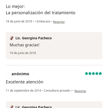
Lo mejor:
La personalización del tratamiento
en opinión del usuario Cuenta eliminada
18 de junio de 2018
•
•
Embarazo
•
Reportar
Lic. Georgina Pacheco
Muchas gracias!
19 de junio de 2018
anónimo
A
Excelente atención
en opinión del usuario a
11 de septiembre de 2014
•
Consultorio privado
•
•
Reportar
Lic. Georgina Pacheco