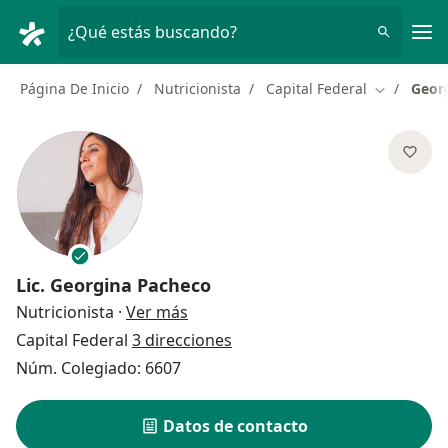
Men
¿Qué estás buscando?
Página De Inicio
Nutricionista
Capital Federal
Geor
Cambiar d
Lic.
Georgina Pacheco
sobre las especializaciones
Nutricionista
·
Ver más
Capital Federal
3 direcciones
Núm. Colegiado: 6607
Datos de contacto