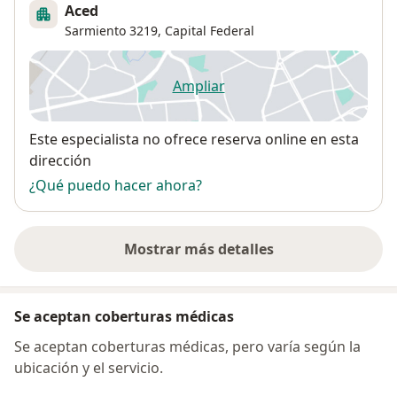
Aced
Sarmiento 3219,
Capital Federal
Ampliar
se abre en una nueva pestañ
Disponibilidad
Este especialista no ofrece reserva online en esta
dirección
¿Qué puedo hacer ahora?
Mostrar más detalles
sobre la dirección
Se aceptan coberturas médicas
Se aceptan coberturas médicas, pero varía según la
ubicación y el servicio.