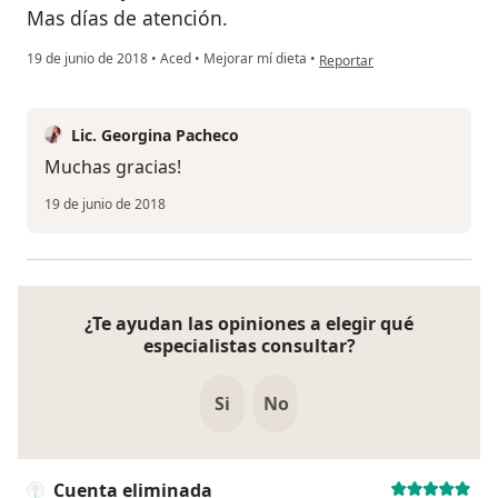
Mas días de atención.
en opinión del usuario pacie
19 de junio de 2018
•
Aced
•
Mejorar mí dieta
•
Reportar
Lic. Georgina Pacheco
Muchas gracias!
19 de junio de 2018
¿Te ayudan las opiniones a elegir qué
especialistas consultar?
Si
No
Cuenta eliminada