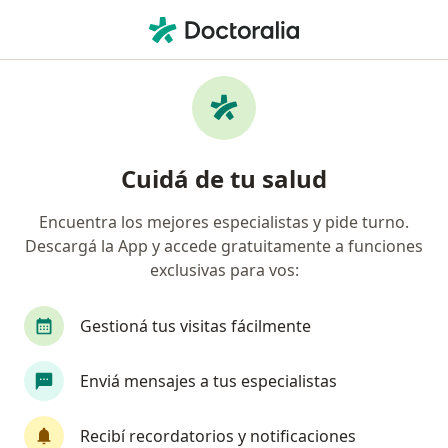
Men
Gastroenterólogo • Villa Constitución, Santa Fe
Filtros
Obra social
Mapa
Gastroenterólogos en Villa Constitución
Cuidá de tu salud
Encuentra los mejores especialistas y pide turno.
¿Cuál es tu obra social?
Descargá la App y accede gratuitamente a funciones
Swiss Medical
exclusivas para vos:
Gestioná tus visitas fácilmente
Enviá mensajes a tus especialistas
Recibí recordatorios y notificaciones