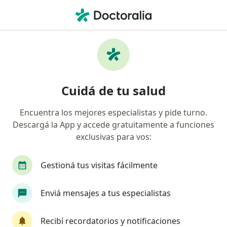
Men
Lupus • Villa Constitución, Santa Fe
Filtros
• 1
Obra social
Mapa
Especialistas en Lupus en Villa Constitución
Cuidá de tu salud
Encuentra los mejores especialistas y pide turno.
¿Qué especialidad estás buscando?
Descargá la App y accede gratuitamente a funciones
Reumatólogo
Alergista
Analista clínico
exclusivas para vos:
Gestioná tus visitas fácilmente
Enviá mensajes a tus especialistas
Recibí recordatorios y notificaciones