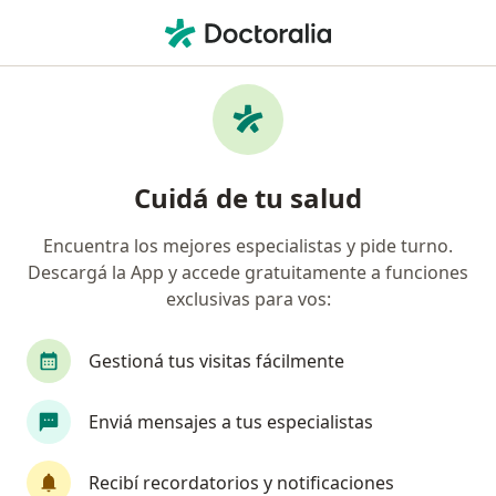
Men
Fibromialgia • Villa Constitución, Santa Fe
Filtros
• 1
Obra social
Mapa
Especialistas en Fibromialgia en Villa
Cuidá de tu salud
Constitución
Encuentra los mejores especialistas y pide turno.
Descargá la App y accede gratuitamente a funciones
¿Qué especialidad estás buscando?
exclusivas para vos:
Reumatólogo
Alergista
Analista clínico
Gestioná tus visitas fácilmente
Enviá mensajes a tus especialistas
Recibí recordatorios y notificaciones