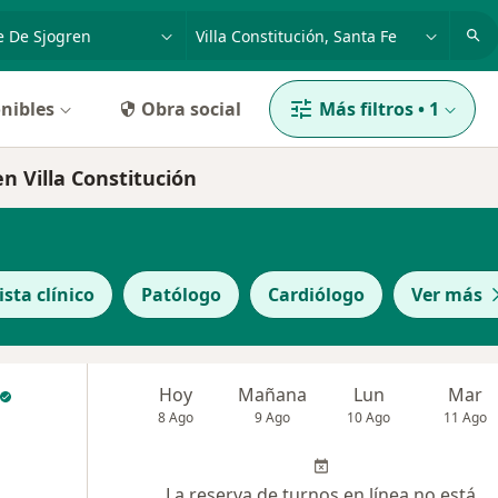
dad, enfermedad o nombre
p. ej. Buenos Aires
nibles
Obra social
Más filtros
•
1
n Villa Constitución
ista clínico
Patólogo
Cardiólogo
Ver más
Hoy
Mañana
Lun
Mar
8 Ago
9 Ago
10 Ago
11 Ago
La reserva de turnos en línea no está