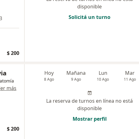
disponible
Solicitá un turno
3
$ 200
via
Hoy
Mañana
Lun
Mar
8 Ago
9 Ago
10 Ago
11 Ago
natomía
er más
La reserva de turnos en línea no está
disponible
Mostrar perfil
$ 200