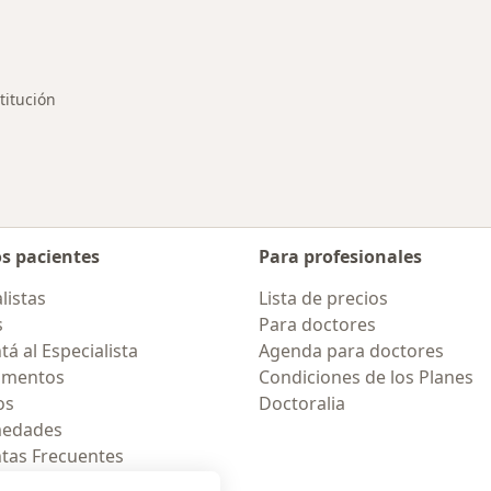
medades en Villa Constitución
titución
os pacientes
Para profesionales
listas
Lista de precios
s
Para doctores
á al Especialista
Agenda para doctores
amentos
Condiciones de los Planes
os
Doctoralia
medades
tas Frecuentes
ión para móvil