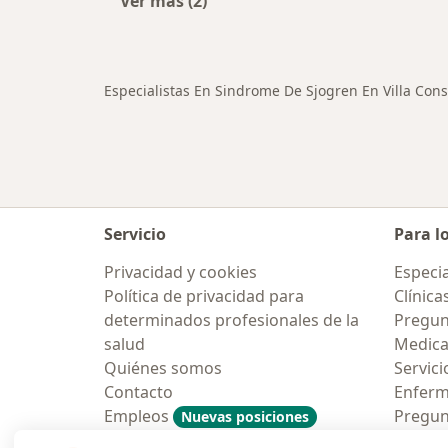
Ver más (2)
Más en esta categoría: Otras enfer
Especialistas En Sindrome De Sjogren En Villa Cons
Servicio
Para l
Privacidad y cookies
Especia
Política de privacidad para
Clínica
determinados profesionales de la
Pregunt
salud
Medic
Quiénes somos
Servici
Contacto
Enfer
Empleos
Pregun
Nuevas posiciones
Condiciones Generales de
Aplicac