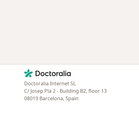
Contacto
Doctoralia - Página de inicio
Doctoralia Internet SL
C/ Josep Pla 2 - Building B2, floor 13
08019 Barcelona, Spain