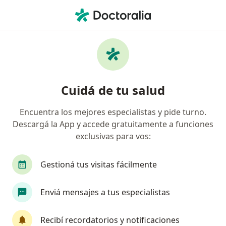
Men
Verrugas • Avellaneda, Buenos Aires
Filtros
• 1
Obra social
Mapa
Especialistas en Verrugas en Avellaneda
Cuidá de tu salud
Encuentra los mejores especialistas y pide turno.
¿Qué especialidad estás buscando?
Descargá la App y accede gratuitamente a funciones
Dermatólogo
Médico estético
Cirujano ge
exclusivas para vos:
Gestioná tus visitas fácilmente
Enviá mensajes a tus especialistas
Recibí recordatorios y notificaciones