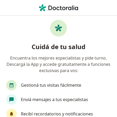
Men
Sobrepeso • Ciudad Autónoma de Buenos Aires, Buenos Aires
Filtros
• 1
Obra social
Mapa
Especialistas en Sobrepeso en Ciudad
Cuidá de tu salud
Autónoma de Buenos Aires
Encuentra los mejores especialistas y pide turno.
Descargá la App y accede gratuitamente a funciones
¿Qué especialidad estás buscando?
exclusivas para vos:
Nutricionista
Endocrinólogo
Médico gener
Gestioná tus visitas fácilmente
Enviá mensajes a tus especialistas
Recibí recordatorios y notificaciones